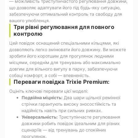
— можливість триступінчастого регулювання довжини,
що дозволяє адаптувати його під будь-яку ситуацію,
забезпечуючи оптимальний контроль та свободу для
вашого улюбленця.
Три рівні регулювання для повного
контролю
Цей повідок оснащений спеціальними кільцями, які
дозволяють легко змінювати його довжину. Ви можете
зробити його коротшим для прогулянок людними
місцями, середнім для тренувань або максимально
довгим для вільного вигулу в парку, забезпечуючи
собаці комфорт, а собі — впевненість.
Переваги повідка Trixie Premium:
Оцініть ключові переваги цієї моделі:
Подвійна міцність:
Два шари щільної ремінної
стрічки гарантують високу зносостійкість та
надійність навіть при сильних ривках.
Універсальність:
Триступінчасте регулювання
довжини робить повідок ідеальним для різних
сценаріїв — від тренувань до спокійних
прогулянок.