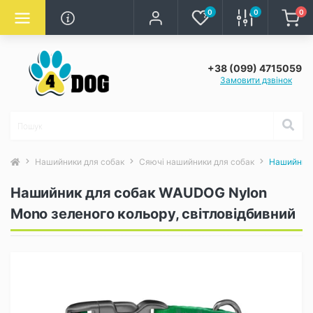
0
0
0
+38 (099) 4715059
Замовити дзвінок
Нашийники для собак
Сяючі нашийники для собак
Нашийник 
Нашийник для собак WAUDOG Nylon
Mono зеленого кольору, світловідбивний