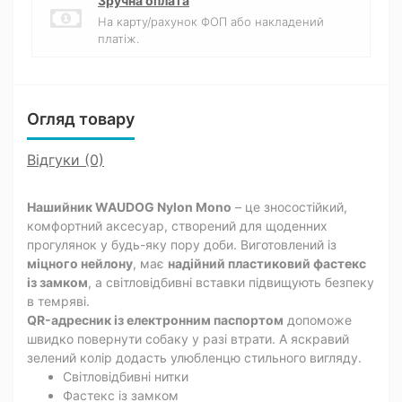
Зручна оплата
На карту/рахунок ФОП або накладений
платіж.
Огляд товару
Відгуки (0)
Нашийник WAUDOG Nylon Mono
– це зносостійкий,
комфортний аксесуар, створений для щоденних
прогулянок у будь-яку пору доби. Виготовлений із
міцного нейлону
, має
надійний пластиковий фастекс
із замком
, а світловідбивні вставки підвищують безпеку
в темряві.
QR-адресник із електронним паспортом
допоможе
швидко повернути собаку у разі втрати. А яскравий
зелений колір додасть улюбленцю стильного вигляду.
Світловідбивні нитки
Фастекс із замком