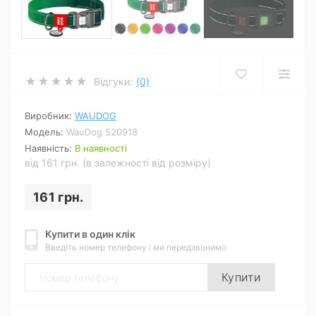
Відгуки:
(0)
Виробник:
WAUDOG
Модель:
WauDog 520918
Наявність:
В наявності
від 161 грн. (в залежності від розміру)
161 грн.
Купити в один клік
Введіть номер телефону і ми передзвонимо
Купити