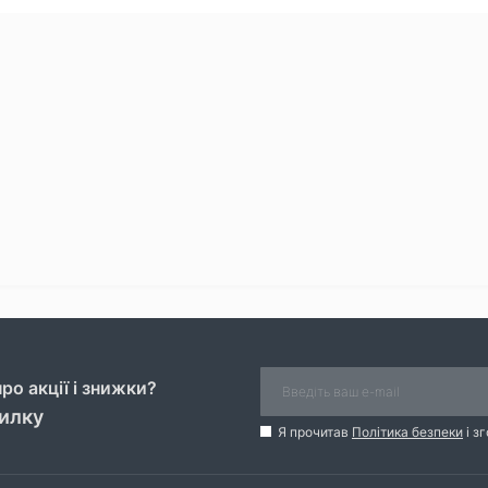
ро акції і знижки?
силку
Я прочитав
Політика безпеки
і з