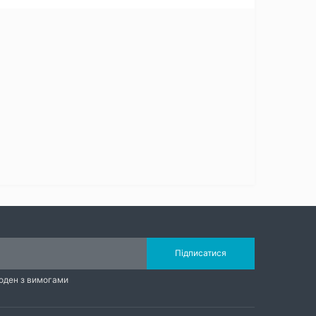
Підписатися
годен з вимогами