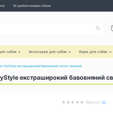
тка
Як зробити виміри собаки
для собак
Аксесуари для собак
Корм для собак
ie CityStyle екстраширокий бавовняний світло-зелений
ityStyle екстраширокий бавовняний с
Відгуки:
(0)