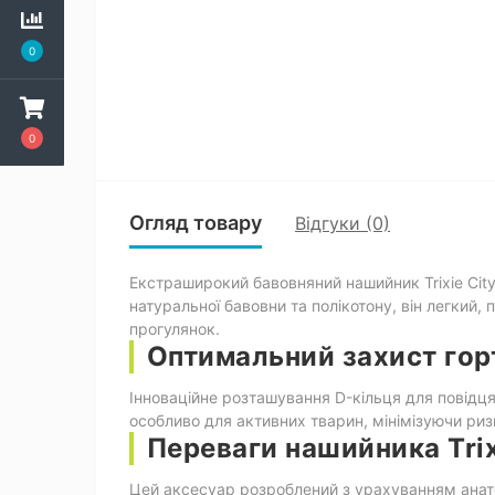
0
0
Огляд товару
Відгуки (0)
Екстраширокий бавовняний нашийник Trixie City
натуральної бавовни та полікотону, він легкий,
прогулянок.
Оптимальний захист гор
Інноваційне розташування D-кільця для повідця
особливо для активних тварин, мінімізуючи ри
Переваги нашийника Trixi
Цей аксесуар розроблений з урахуванням анат