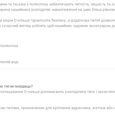
вни та тасьма з полікотону забезпечують легкість, міцність та к
рина нашийника розподіляє навантаження на шию більш рівномі
та міцне D-кільце гарантують безпеку, а додаткова петля дозволя
та сучасний вигляд роблять цей нашийник чудовим аксесуаром дл
полікотон)
еплій воді
но тягне повідець?
розташування D-кільця допомагають розподілити тиск і захистит
ою петлею, призначеною для кріплення адресника, жетона або н