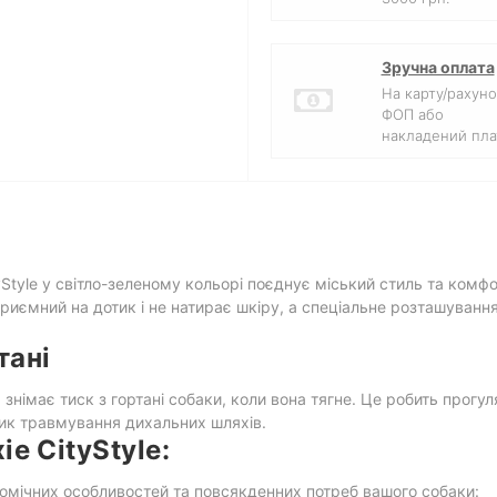
Зручна оплата
На карту/рахуно
ФОП або
накладений пла
Style у світло-зеленому кольорі поєднує міський стиль та комф
 приємний на дотик і не натирає шкіру, а спеціальне розташуванн
тані
 знімає тиск з гортані собаки, коли вона тягне. Це робить прог
зик травмування дихальних шляхів.
e CityStyle:
омічних особливостей та повсякденних потреб вашого собаки: