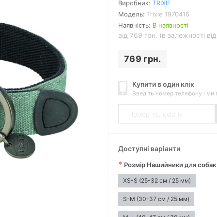
Виробник:
TRIXIE
Модель:
Trixie 1970416
Наявність:
В наявності
від 769 грн. (в залежності ві
769 грн.
Купити в один клік
Введіть номер телефону і ми
Доступні варіанти
*
Розмір Нашийники для собак 
XS-S (25-32 см / 25 мм)
S-M (30-37 см / 25 мм)