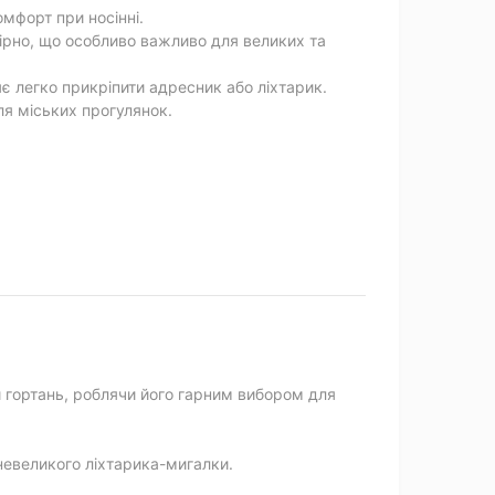
омфорт при носінні.
рно, що особливо важливо для великих та
є легко прикріпити адресник або ліхтарик.
я міських прогулянок.
и гортань, роблячи його гарним вибором для
евеликого ліхтарика-мигалки.