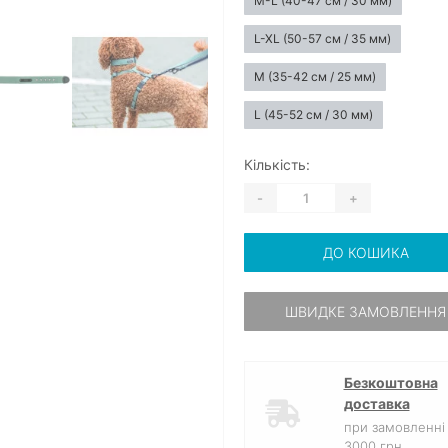
M-L (40-47 см / 30 мм)
L-XL (50-57 см / 35 мм)
M (35-42 см / 25 мм)
L (45-52 см / 30 мм)
Кількість:
-
+
ДО КОШИКА
ШВИДКЕ ЗАМОВЛЕННЯ
Безкоштовна
доставка
при замовленні 
3000 грн.