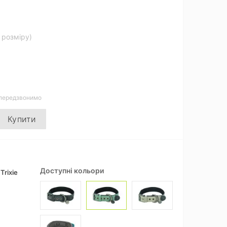
д розміру)
 передзвонимо
Купити
Доступні кольори
Trixie