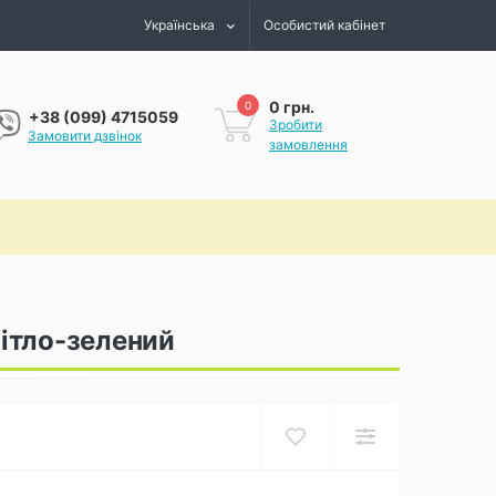
Українська
Особистий кабінет
0 грн.
0
+38 (099) 4715059
Зробити
Замовити дзвінок
замовлення
вітло-зелений