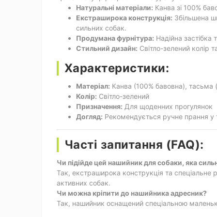
Натуральні матеріали:
Канва зі 100% баво
Екстраширока конструкція:
Збільшена ши
сильних собак.
Продумана фурнітура:
Надійна застібка 
Стильний дизайн:
Світло-зелений колір 
Характеристики:
Матеріал:
Канва (100% бавовна), тасьма (
Колір:
Світло-зелений
Призначення:
Для щоденних прогулянок
Догляд:
Рекомендується ручне прання у т
Часті запитання (FAQ):
Чи підійде цей нашийник для собаки, яка силь
Так, екстраширока конструкція та спеціальне 
активних собак.
Чи можна кріпити до нашийника адресник?
Так, нашийник оснащений спеціальною маленьк