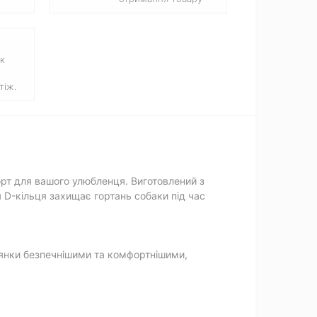
к
тіж.
орт для вашого улюбленця. Виготовлений з
я D-кільця захищає гортань собаки під час
улянки безпечнішими та комфортнішими,