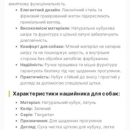
виняткову функціональність.
Елегантний дизайн:
Лаконічний стиль та
фірмовий гравірований жетон підкреслюють
преміальний вигляд.
Високоякісні матеріали:
Натуральна нубукова
шкіра та фурнітура з цільної латуні забезпечують
довговічність.
Комфорт для собаки:
М'який матеріал не натирає
шкіру та не пошкоджує шерсть, а внутрішня
сторона без обробки запобігає фарбуванню.
Надійність:
Ручна прошивка та міцна фурнітура
гарантують безпеку під час щоденних прогулянок.
Практичність:
Нубук стійкий до зносу і простий у
догляді за допомогою спеціальної щітки.
Характеристики нашийника для собак:
Матеріал:
Натуральний нубук, латунь
Колір:
Зелений
Серія:
Tiergarten
Призначення:
Для щоденних прогулянок
Догляд:
Суха чистка щіткою для нубуку, легке