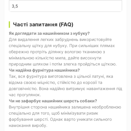
3,5
Часті запитання (FAQ)
Як доглядати за нашийником з нубуку?
Для видалення легких забруднень використовуйте
спеціальну щітку для нубуку. При сильніших плямах
обережно протріть ділянку вологою тканиною з
мінімальною кількістю мила, дайте висохнути
природним шляхом і потім злегка пройдіться щіткою.
Чи надійна фурнітура нашийника?
Так, вся фурнітура виготовлена з цільної латуні, яка
відома своєю міцністю, стійкістю до корозії та
довговічністю. Вона надійно витримує навантаження під
час прогулянок.
Чи не зафарбує нашийник шерсть собаки?
Внутрішня сторона нашийника залишена необробленою
спеціально для того, щоб мінімізувати ризик
фарбування шерсті. Однак варто уникати сильного
намокання виробу.