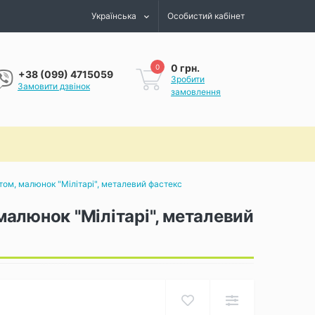
Українська
Особистий кабінет
0 грн.
0
+38 (099) 4715059
Зробити
Замовити дзвінок
замовлення
м, малюнок "Мілітарі", металевий фастекс
алюнок "Мілітарі", металевий