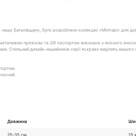
ає нашу Батьківщину, було розроблено колекцію «Мілітарі» для 
еталевою пряжкою та QR паспортом виконана з якісного зносос
ми. Стильний дизайн нашийників серії яскраво виділить вашого
портом.
учасний.
Довжина
Ши
25-35 см
15