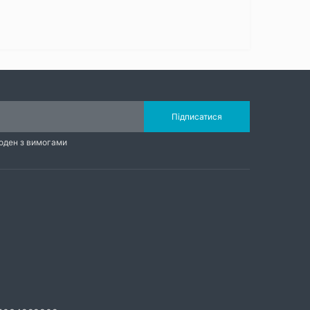
Підписатися
годен з вимогами