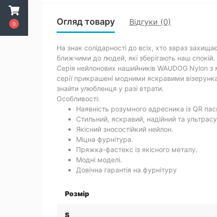
Огляд товару
Відгуки (0)
0
На знак солідарності до всіх, хто зараз захищ
ближчими до людей, які зберігають наш спокій.
Серія нейлонових нашийників WAUDOG Nylon з м
серії прикрашені модними яскравими візерунка
знайти улюбленця у разі втрати.
Особливості:
Наявність розумного адресника із QR пас
Стильний, яскравий, надійний та ультрас
Якісний зносостійкий нейлон.
Міцна фурнітура.
Пряжка-фастекс із якісного металу.
Модні моделі.
Довічна гарантія на фурнітуру
Розмір
S