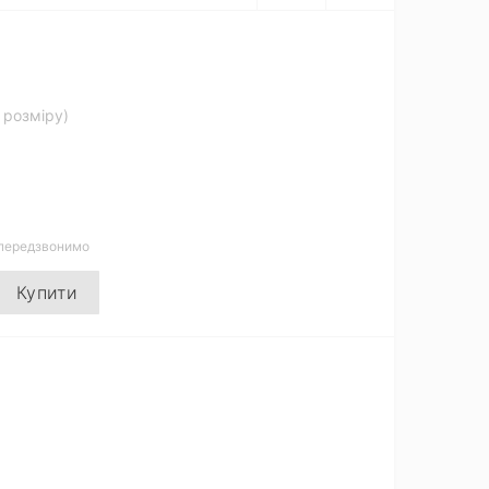
д розміру)
 передзвонимо
Купити