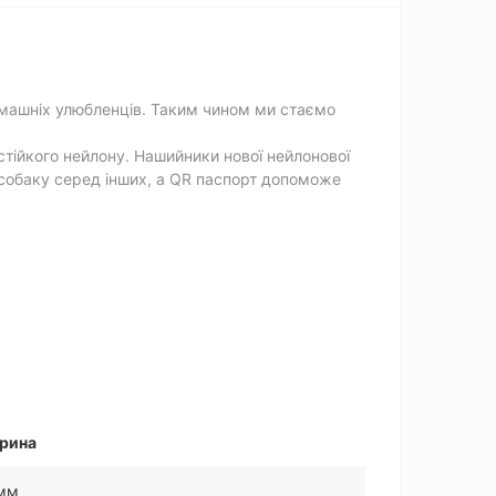
домашніх улюбленців. Таким чином ми стаємо
тійкого нейлону. Нашийники нової нейлонової
 собаку серед інших, а QR паспорт допоможе
рина
 мм