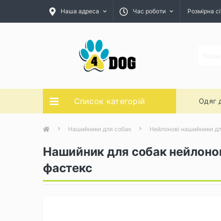
Наша адреса
Час роботи
Розмірна сі
Список категорій
Одяг 
Нашийники для собак
Нейлонові нашийники дл
Нашийник для собак нейлонов
фастекс