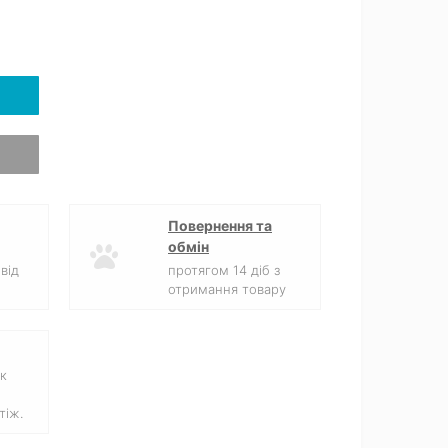
Повернення та
обмін
від
протягом 14 діб з
отримання товару
к
тіж.