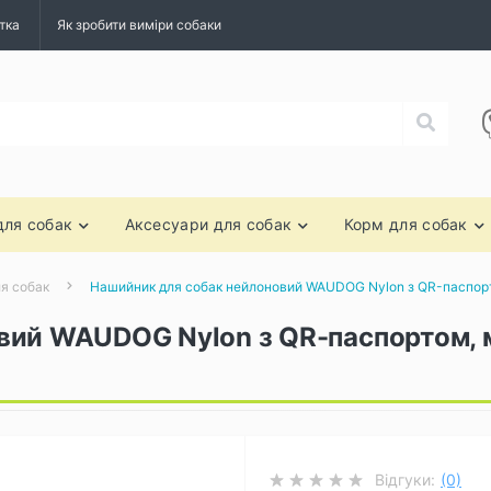
тка
Як зробити виміри собаки
для собак
Аксесуари для собак
Корм для собак
я собак
Нашийник для собак нейлоновий WAUDOG Nylon з QR-паспорто
ий WAUDOG Nylon з QR-паспортом, м
Відгуки:
(0)