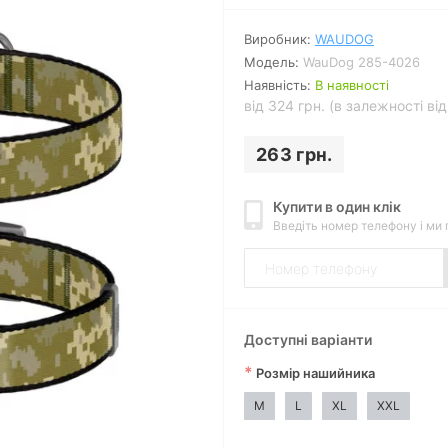
Виробник:
WAUDOG
Модель:
WauDog 285-4026
Наявність:
В наявності
від 324 грн. (в залежності ві
263 грн.
Купити в один клік
Введіть номер телефону і ми
Доступні варіанти
*
Розмір нашийника
M
L
XL
XXL