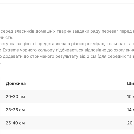
 серед власників домашніх тварин завдяки ряду переваг перед ш
чність.
ступна за ціною і представлена ​​в різних розмірах, кольорах та
Extremе чорного кольору підбирається відповідно до охоплення
одавати до отриманого результату від 2 см (для середніх та др
.
Довжина
Ши
20-30 см
10
23-35 см
14
25-40 см
20