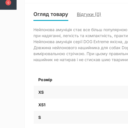
0
Огляд товару
Відгуки (0)
Нейлонова амуніція стає все більш популярною
при надяганні, легкість та компактність, практи
Нейлонова амуніція серії DOG Extreme якісна, до
Довжина нейлонового нашийника для собак Dog 
вимірювальною стрічкою. При цьому правильно д
нашийник не натирав і не стискав шию тварини
Розмір
XS
XS1
S