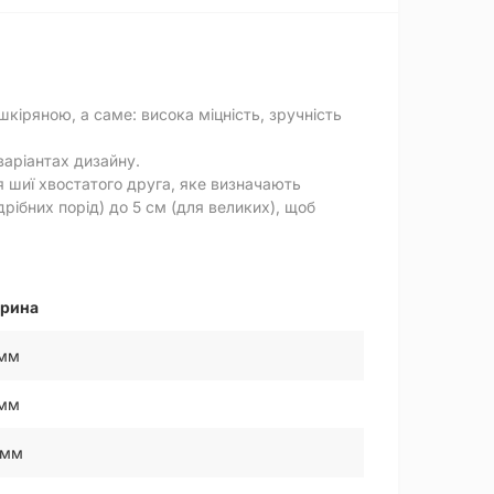
кіряною, а саме: висока міцність, зручність
 варіантах дизайну.
 шиї хвостатого друга, яке визначають
ібних порід) до 5 см (для великих), щоб
рина
 мм
 мм
 мм