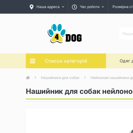
Наша адреса
Час роботи
Розмірна сі
Список категорій
Одяг 
Нашийники для собак
Нейлонові нашийники д
Нашийник для собак нейлоно