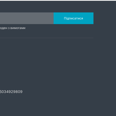
Підписатися
годен з вимогами
5034929809