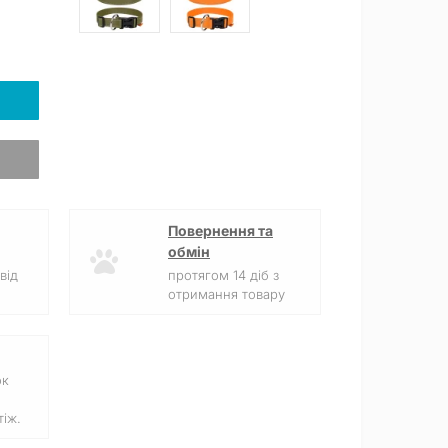
Повернення та
обмін
від
протягом 14 діб з
отримання товару
ок
іж.