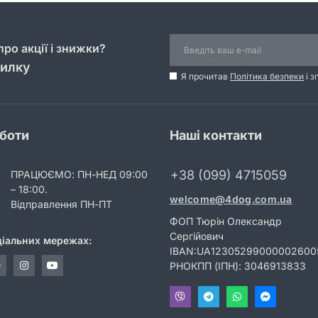
ро акції і знижки?
силку
Я прочитав
Політика безпеки
і з
оботи
Наші контакти
+38 (099) 4715059
ПРАЦЮЄМО: ПН-НЕД 09:00
– 18:00.
welcome@4dog.com.ua
Відправлення ПН-ПТ
ФОП Тюрін Олександр
Сергійович
ціальних мережах:
IBAN:UA12305299000002600
РНОКПП (ІПН): 3046913833