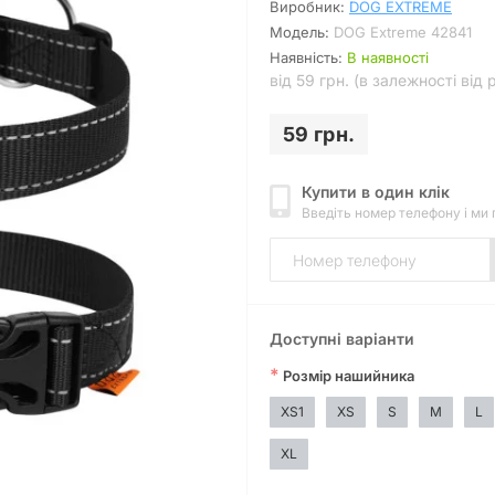
Виробник:
DOG EXTREME
Модель:
DOG Extreme 42841
Наявність:
В наявності
від 59 грн. (в залежності від 
59 грн.
Купити в один клік
Введіть номер телефону і ми
Доступні варіанти
*
Розмір нашийника
XS1
XS
S
M
L
XL