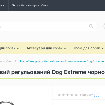
тка
Як зробити виміри собаки
для собак
Аксесуари для собак
Корм для собак
ля собак
Нашийник для собак нейлоновий регульований Dog Extremе 
вий регульований Dog Extremе чорно
Відгуки:
(0)