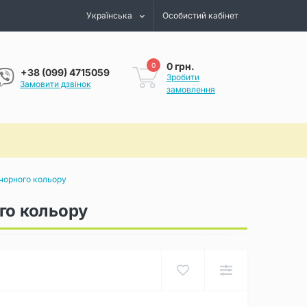
Українська
Особистий кабінет
0 грн.
0
+38 (099) 4715059
Зробити
Замовити дзвінок
замовлення
чорного кольору
го кольору