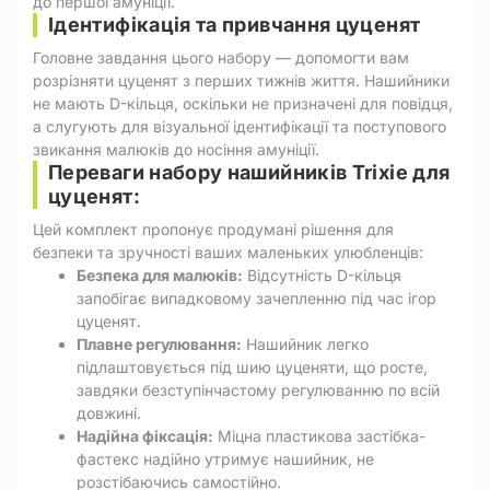
до першої амуніції.
Ідентифікація та привчання цуценят
Головне завдання цього набору — допомогти вам
розрізняти цуценят з перших тижнів життя. Нашийники
не мають D-кільця, оскільки не призначені для повідця,
а слугують для візуальної ідентифікації та поступового
звикання малюків до носіння амуніції.
Переваги набору нашийників Trixie для
цуценят:
Цей комплект пропонує продумані рішення для
безпеки та зручності ваших маленьких улюбленців:
Безпека для малюків:
Відсутність D-кільця
запобігає випадковому зачепленню під час ігор
цуценят.
Плавне регулювання:
Нашийник легко
підлаштовується під шию цуценяти, що росте,
завдяки безступінчастому регулюванню по всій
довжині.
Надійна фіксація:
Міцна пластикова застібка-
фастекс надійно утримує нашийник, не
розстібаючись самостійно.