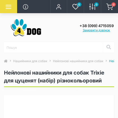
0
0
0
+38 (099) 4715059
Замовити дзвінок
Нашийники для собак
Нейлонові нашийники для собак
Нейло
Нейлонові нашийники для собак Trixie
для цуценят (набір) різнокольоровий