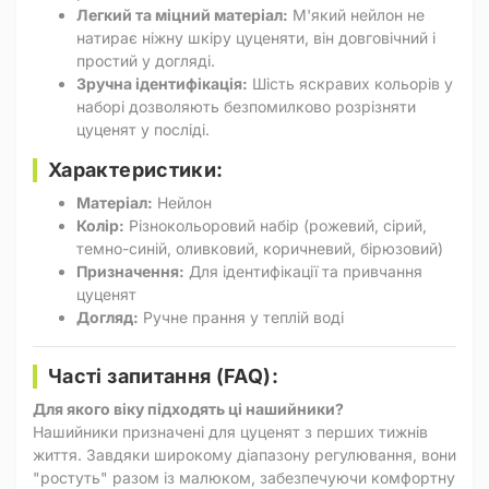
Легкий та міцний матеріал:
М'який нейлон не
натирає ніжну шкіру цуценяти, він довговічний і
простий у догляді.
Зручна ідентифікація:
Шість яскравих кольорів у
наборі дозволяють безпомилково розрізняти
цуценят у посліді.
Характеристики:
Матеріал:
Нейлон
Колір:
Різнокольоровий набір (рожевий, сірий,
темно-синій, оливковий, коричневий, бірюзовий)
Призначення:
Для ідентифікації та привчання
цуценят
Догляд:
Ручне прання у теплій воді
Часті запитання (FAQ):
Для якого віку підходять ці нашийники?
Нашийники призначені для цуценят з перших тижнів
життя. Завдяки широкому діапазону регулювання, вони
"ростуть" разом із малюком, забезпечуючи комфортну