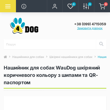
0
0
0
+38 (099) 4715059
Замовити дзвінок
Нашийники для собак
Шкіряні нашийники для собак
Нашийни
Нашийник для собак WauDog шкіряний
коричневого кольору з шипами та QR-
паспортом