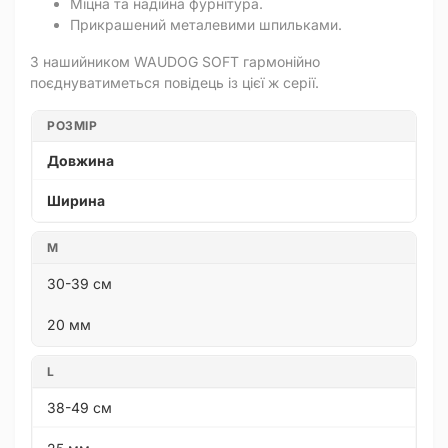
Міцна та надійна фурнітура.
Прикрашений металевими шпильками.
З нашийником WAUDOG SOFT гармонійно
поєднуватиметься повідець із цієї ж серії.
РОЗМІР
Довжина
Ширина
M
30-39 см
20 мм
L
38-49 см