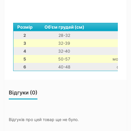
Розмір
Об'єм грудей (см)
2
28-32
міні 
3
32-39
той
4
32-40
маль
5
50-57
мопс, дж
6
40-48
францу
Відгуки (0)
Відгуків про цей товар ще не було.