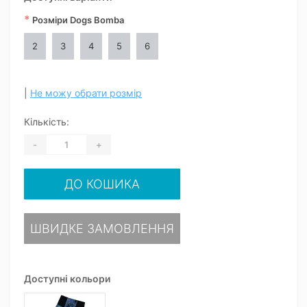
*
Розміри Dogs Bomba
2
3
4
5
6
|
Не можу обрати розмір
Кількість:
-
+
ДО КОШИКА
ШВИДКЕ ЗАМОВЛЕННЯ
Доступні кольори