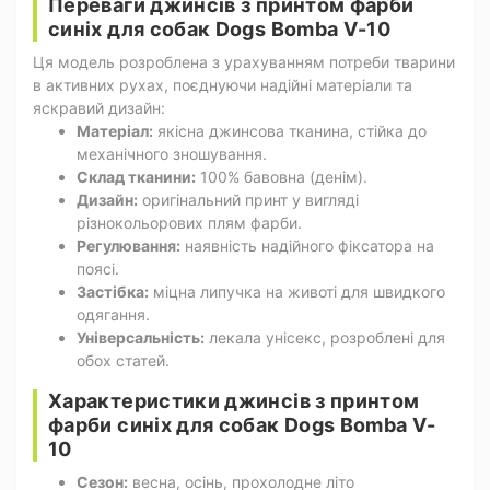
Переваги джинсів з принтом фарби
синіх для собак Dogs Bomba V-10
Ця модель розроблена з урахуванням потреби тварини
в активних рухах, поєднуючи надійні матеріали та
яскравий дизайн:
Матеріал:
якісна джинсова тканина, стійка до
механічного зношування.
Склад тканини:
100% бавовна (денім).
Дизайн:
оригінальний принт у вигляді
різнокольорових плям фарби.
Регулювання:
наявність надійного фіксатора на
поясі.
Застібка:
міцна липучка на животі для швидкого
одягання.
Універсальність:
лекала унісекс, розроблені для
обох статей.
Характеристики джинсів з принтом
фарби синіх для собак Dogs Bomba V-
10
Сезон:
весна, осінь, прохолодне літо