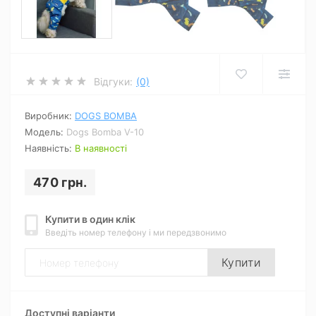
Відгуки:
(0)
Виробник:
DOGS BOMBA
Модель:
Dogs Bomba V-10
Наявність:
В наявності
470 грн.
Купити в один клік
Введіть номер телефону і ми передзвонимо
Купити
Доступні варіанти