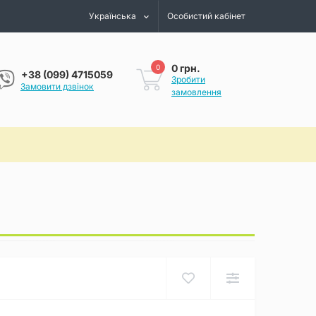
Українська
Особистий кабінет
0 грн.
0
+38 (099) 4715059
Зробити
Замовити дзвінок
замовлення