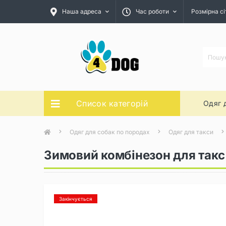
Наша адреса
Час роботи
Розмірна сі
Список категорій
Одяг 
Одяг для собак по породах
Одяг для такси
Зимовий комбінезон для такс
Закінчується