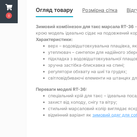
Огляд товару
Розмірна сітка
Відг
0
Зимовий комбінезон для такс марсала RT-36
–
крою модель ідеально сідає на подовжений кор
Характеристики:
верх – водовідштовхувальна плащівка, яка
утеплювач – синтепон для надійного збер
підкладка з водовідштовхувальної плащов
зручна застібка-блискавка на спині;
регулятори обхвату на шиї та грудях;
світловідбиваючі елементи на штанцях дл
Переваги моделі RT-36:
спеціальний крій для такс – ідеальна поса
захист від холоду, снігу та вітру;
стильний марсаловий колір виглядає яск
відмінний варіант як
зимовий одяг для со