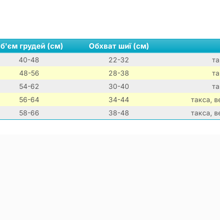
б'єм грудей (см)
Обхват шиї (см)
40-48
22-32
та
48-56
28-38
та
54-62
30-40
та
56-64
34-44
такса, 
58-66
38-48
такса, 