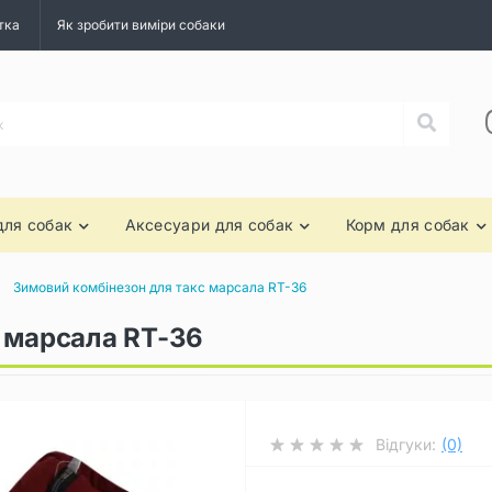
тка
Як зробити виміри собаки
для собак
Аксесуари для собак
Корм для собак
Зимовий комбінезон для такс марсала RT-36
 марсала RT-36
Відгуки:
(0)