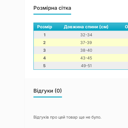
Розмірна сітка
Розмір
Довжина спини (см)
О
1
32-34
2
37-39
3
38-40
4
43-45
5
49-51
Відгуки (0)
Відгуків про цей товар ще не було.