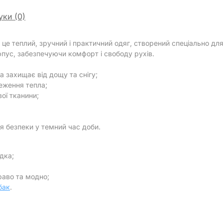
уки (0)
 це теплий, зручний і практичний одяг, створений спеціально д
пус, забезпечуючи комфорт і свободу рухів.
 захищає від дощу та снігу;
еження тепла;
ої тканини;
я безпеки у темний час доби.
дка;
раво та модно;
бак
.