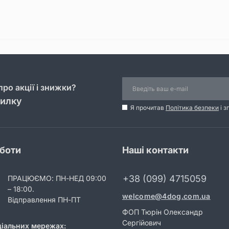
ро акції і знижки?
силку
Я прочитав
Політика безпеки
і з
оботи
Наші контакти
+38 (099) 4715059
ПРАЦЮЄМО: ПН-НЕД 09:00
– 18:00.
welcome@4dog.com.ua
Відправлення ПН-ПТ
ФОП Тюрін Олександр
Сергійович
ціальних мережах: