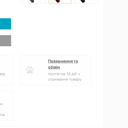
Повернення та
обмін
від
протягом 14 діб з
отримання товару
ок
іж.