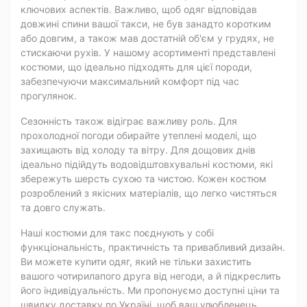
ключових аспектів. Важливо, щоб одяг відповідав
довжині спини вашої такси, не був занадто коротким
або довгим, а також мав достатній об'єм у грудях, не
стискаючи рухів. У нашому асортименті представлені
костюми, що ідеально підходять для цієї породи,
забезпечуючи максимальний комфорт під час
прогулянок.
Сезонність також відіграє важливу роль. Для
прохолодної погоди обирайте утеплені моделі, що
захищають від холоду та вітру. Для дощових днів
ідеально підійдуть водовідштовхувальні костюми, які
збережуть шерсть сухою та чистою. Кожен костюм
розроблений з якісних матеріалів, що легко чистяться
та довго служать.
Наші костюми для такс поєднують у собі
функціональність, практичність та привабливий дизайн.
Ви можете купити одяг, який не тільки захистить
вашого чотирилапого друга від негоди, а й підкреслить
його індивідуальність. Ми пропонуємо доступні ціни та
швидку доставку по Україні, щоб ваш улюбленець