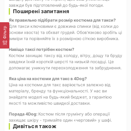
завжди був підготовлений до будь-якої погоди.
Поширені запитання
Як правильно підібрати розмір костюма для такси?
Для такси ключовими є довжина спинки (від холки до
Фільтр
основи хвоста) та обхват грудей. Обов'язково зробіть ці
виміри та порівняйте їх з розмірною сіткою виробника.
Навіщо таксі потрібен костюм?
Костюм захищає таксу від холоду, вітру, дощу та бруду
завдяки їхній короткій шерсті та низькій посадці. Це
допомагає уникнути переохолодження та забруднення.
Яка ціна на костюми для такс в 4Dog?
Ціна на костюми для такс варіюється залежно від
матеріалу, бренду та функціональності. У нас ви
знайдете моделі на будь-який бюджет, з гарантією
якості та можливістю швидкої доставки.
Порада 4Dog:
Костюм після грумінгу або операції
захищає шкіру - тримайте один «черговий» у шафі.
Дивіться також