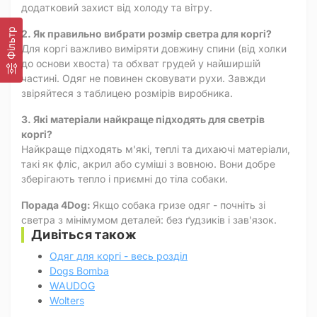
додатковий захист від холоду та вітру.
Фільтр
2. Як правильно вибрати розмір светра для коргі?
Для коргі важливо виміряти довжину спини (від холки
до основи хвоста) та обхват грудей у найширшій
частині. Одяг не повинен сковувати рухи. Завжди
звіряйтеся з таблицею розмірів виробника.
3. Які матеріали найкраще підходять для светрів
коргі?
Найкраще підходять м'які, теплі та дихаючі матеріали,
такі як фліс, акрил або суміші з вовною. Вони добре
зберігають тепло і приємні до тіла собаки.
Порада 4Dog:
Якщо собака гризе одяг - почніть зі
светра з мінімумом деталей: без ґудзиків і зав'язок.
Дивіться також
Одяг для коргі - весь розділ
Dogs Bomba
WAUDOG
Wolters