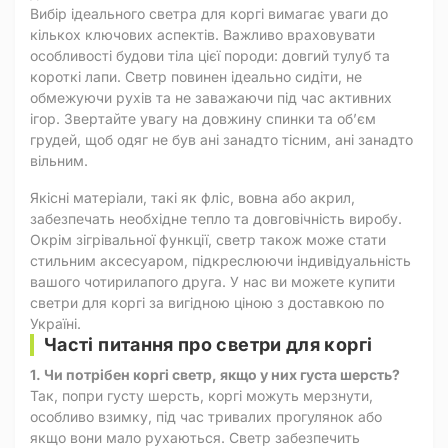
Вибір ідеального светра для коргі вимагає уваги до
кількох ключових аспектів. Важливо враховувати
особливості будови тіла цієї породи: довгий тулуб та
короткі лапи. Светр повинен ідеально сидіти, не
обмежуючи рухів та не заважаючи під час активних
ігор. Звертайте увагу на довжину спинки та об’єм
грудей, щоб одяг не був ані занадто тісним, ані занадто
вільним.
Якісні матеріали, такі як фліс, вовна або акрил,
забезпечать необхідне тепло та довговічність виробу.
Окрім зігрівальної функції, светр також може стати
стильним аксесуаром, підкреслюючи індивідуальність
вашого чотирилапого друга. У нас ви можете купити
светри для коргі за вигідною ціною з доставкою по
Україні.
Часті питання про светри для коргі
1. Чи потрібен коргі светр, якщо у них густа шерсть?
Так, попри густу шерсть, коргі можуть мерзнути,
особливо взимку, під час тривалих прогулянок або
якщо вони мало рухаються. Светр забезпечить