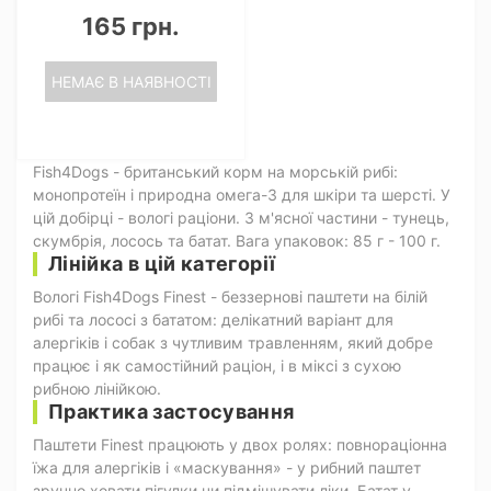
165 грн.
НЕМАЄ В НАЯВНОСТІ
Fish4Dogs - британський корм на морській рибі:
монопротеїн і природна омега-3 для шкіри та шерсті. У
цій добірці - вологі раціони. З м'ясної частини - тунець,
скумбрія, лосось та батат. Вага упаковок: 85 г - 100 г.
Лінійка в цій категорії
Вологі Fish4Dogs Finest - беззернові паштети на білій
рибі та лососі з бататом: делікатний варіант для
алергіків і собак з чутливим травленням, який добре
працює і як самостійний раціон, і в міксі з сухою
рибною лінійкою.
Практика застосування
Паштети Finest працюють у двох ролях: повнораціонна
їжа для алергіків і «маскування» - у рибний паштет
зручно ховати пігулки чи підмішувати ліки. Батат у