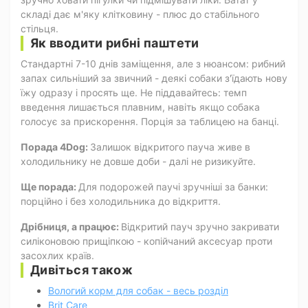
складі дає м'яку клітковину - плюс до стабільного
стільця.
Як вводити рибні паштети
Стандартні 7-10 днів заміщення, але з нюансом: рибний
запах сильніший за звичний - деякі собаки з'їдають нову
їжу одразу і просять ще. Не піддавайтесь: темп
введення лишається плавним, навіть якщо собака
голосує за прискорення. Порція за таблицею на банці.
Порада 4Dog:
Залишок відкритого пауча живе в
холодильнику не довше доби - далі не ризикуйте.
Ще порада:
Для подорожей паучі зручніші за банки:
порційно і без холодильника до відкриття.
Дрібниця, а працює:
Відкритий пауч зручно закривати
силіконовою прищіпкою - копійчаний аксесуар проти
засохлих країв.
Дивіться також
Вологий корм для собак - весь розділ
Brit Care