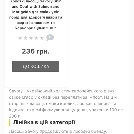
Хрусткі ласощі Savory Skin
and Coat with Salmon and
Marigolds для собак усіх
порід для здоров’я шкіри та
шерсті з лососем та
чорнобривцями 200 г
0
236 грн.
ДО КОШИКА
Savory - український холістик європейського рівня:
свіже м'ясо у складі без переплати за імпорт. На цій
сторінці - ласощі: смаки кролик, лосось, оленина та
індичка, окремі формули для цуценят, упаковки 100 г -
200 г.
Лінійка в цій категорії
Ласощі Savory продовжують філософію бренду: