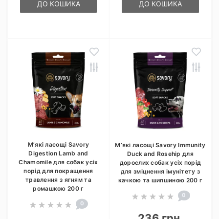
ДО КОШИКА
ДО КОШИКА
М’які ласощі Savory
М’які ласощі Savory Immunity
Digestion Lamb and
Duck and Rosehip для
Chamomile для собак усіх
дорослих собак усіх порід
порід для покращення
для зміцнення імунітету з
травлення з ягням та
качкою та шипшиною 200 г
ромашкою 200 г
0
0
236 грн.