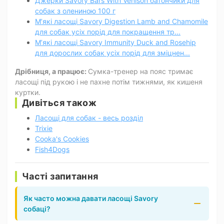
Джерки Savory Bars With Venison батончики для
собак з олениною 100 г
М’які ласощі Savory Digestion Lamb and Chamomile
для собак усіх порід для покращення тр...
М’які ласощі Savory Immunity Duck and Rosehip
для дорослих собак усіх порід для зміцнен...
Дрібниця, а працює:
Сумка-тренер на пояс тримає
ласощі під рукою і не пахне потім тижнями, як кишеня
куртки.
Дивіться також
Ласощі для собак - весь розділ
Trixie
Cooka's Cookies
Fish4Dogs
Часті запитання
Як часто можна давати ласощі Savory
собаці?