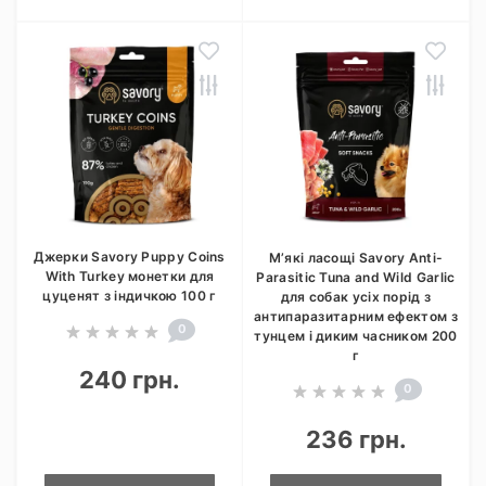
Джерки Savory Puppy Coins
М’які ласощі Savory Anti-
With Turkey монетки для
Parasitic Tuna and Wild Garlic
цуценят з індичкою 100 г
для собак усіх порід з
антипаразитарним ефектом з
0
тунцем і диким часником 200
г
240 грн.
0
236 грн.