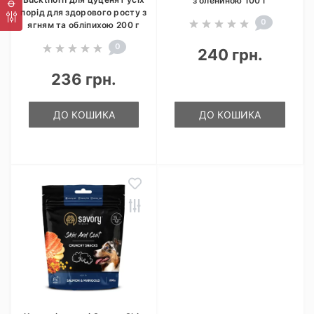
з олениною 100 г
порід для здорового росту з
0
ягням та обліпихою 200 г
0
240 грн.
236 грн.
ДО КОШИКА
ДО КОШИКА