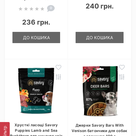
240 грн.
0
236 грн.
ДО КОШИКА
ДО КОШИКА
Хрусткі ласощі Savory
Джерки Savory Bars With
Фільтр
Puppies Lamb and Sea
Venison батончики для собак
Buckthorn для цуценят усіх