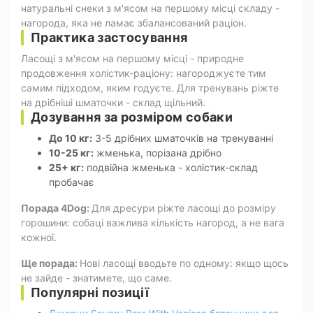
натуральні снеки з м'ясом на першому місці складу -
нагорода, яка не ламає збалансований раціон.
Практика застосування
Ласощі з м'ясом на першому місці - природне
продовження холістик-раціону: нагороджуєте тим
самим підходом, яким годуєте. Для тренувань ріжте
на дрібніші шматочки - склад щільний.
Дозування за розміром собаки
До 10 кг:
3-5 дрібних шматочків на тренуванні
10-25 кг:
жменька, порізана дрібно
25+ кг:
подвійна жменька - холістик-склад
пробачає
Порада 4Dog:
Для дресури ріжте ласощі до розміру
горошини: собаці важлива кількість нагород, а не вага
кожної.
Ще порада:
Нові ласощі вводьте по одному: якщо щось
не зайде - знатимете, що саме.
Популярні позиції