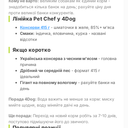
Кому не варто:
великим собакам як єдиний корм -
знадобиться кілька банок на день; рахуйте ціну дня
проти великої банки конкурентів.
Лінійка Pet Chef у 4Dog
Консерви 415 г
- шматочки в желе, 85%+ м'яса
Смаки:
індичка, яловичина, курка - названі
відсотки
Якщо коротко
Українська консерва з чесним м'ясом
- головна
причина
Дрібний чи середній пес
- формат 415 г
ідеальний
Гігант на повному вологому
- рахуйте банки на
день
Порада 4Dog:
Вода важить не менше за корм: миску
мийте щодня, воду міняйте двічі на день.
Ще порада:
Перехід на новий корм робіть за 7-10 днів,
поступово підмішуючи його до звичного.
Популярні позиції