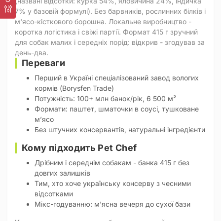
(названі відсотки: курка 54%, яловичина 24%, індичка
7% у базовій формулі). Без барвників, рослинних білків і
м'ясо-кісткового борошна. Локальне виробництво -
коротка логістика і свіжі партії. Формат 415 г зручний
для собак малих і середніх порід: відкрив - згодував за
день-два.
Переваги
Перший в Україні спеціалізований завод вологих
кормів (Borysfen Trade)
Потужність: 100+ млн банок/рік, 6 500 м²
Формати: паштет, шматочки в соусі, тушковане
м’ясо
Без штучних консервантів, натуральні інгредієнти
Кому підходить Pet Chef
Дрібним і середнім собакам - банка 415 г без
довгих залишків
Тим, хто хоче українську консерву з чесними
відсотками
Мікс-годуванню: м'ясна вечеря до сухої бази