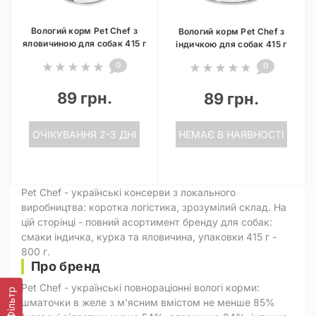
Вологий корм Pet Chef з
Вологий корм Pet Chef з
яловичиною для собак 415 г
індичкою для собак 415 г
0
0
89 грн.
89 грн.
ОЧІКУВАННЯ 2-3 ДНІ
НЕМАЄ В НАЯВНОСТІ
Pet Chef - українські консерви з локального
виробництва: коротка логістика, зрозумілий склад. На
цій сторінці - повний асортимент бренду для собак:
смаки індичка, курка та яловичина, упаковки 415 г -
800 г.
Про бренд
Pet Chef - українські повнораціонні вологі корми:
Фільтр
шматочки в желе з м'ясним вмістом не менше 85%