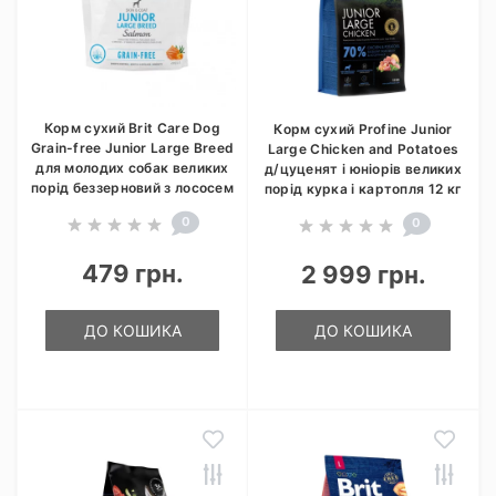
Корм сухий Brit Care Dog
Корм сухий Profine Junior
Grain-free Junior Large Breed
Large Chicken and Potatoes
для молодих собак великих
д/цуценят і юніорів великих
порід беззерновий з лососем
порід курка і картопля 12 кг
0
0
479 грн.
2 999 грн.
ДО КОШИКА
ДО КОШИКА