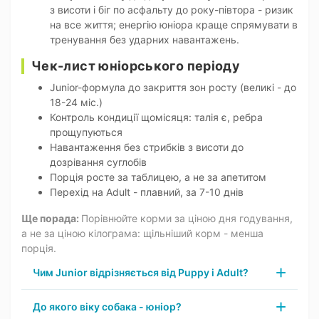
з висоти і біг по асфальту до року-півтора - ризик
на все життя; енергію юніора краще спрямувати в
тренування без ударних навантажень.
Чек-лист юніорського періоду
Junior-формула до закриття зон росту (великі - до
18-24 міс.)
Контроль кондиції щомісяця: талія є, ребра
прощупуються
Навантаження без стрибків з висоти до
дозрівання суглобів
Порція росте за таблицею, а не за апетитом
Перехід на Adult - плавний, за 7-10 днів
Ще порада:
Порівнюйте корми за ціною дня годування,
а не за ціною кілограма: щільніший корм - менша
порція.
Чим Junior відрізняється від Puppy і Adult?
До якого віку собака - юніор?