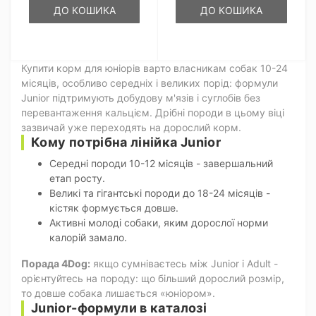
ДО КОШИКА
ДО КОШИКА
Купити корм для юніорів варто власникам собак 10-24
місяців, особливо середніх і великих порід: формули
Junior підтримують добудову м'язів і суглобів без
перевантаження кальцієм. Дрібні породи в цьому віці
зазвичай уже переходять на дорослий корм.
Кому потрібна лінійка Junior
Середні породи 10-12 місяців - завершальний
етап росту.
Великі та гігантські породи до 18-24 місяців -
кістяк формується довше.
Активні молоді собаки, яким дорослої норми
калорій замало.
Порада 4Dog:
якщо сумніваєтесь між Junior і Adult -
орієнтуйтесь на породу: що більший дорослий розмір,
то довше собака лишається «юніором».
Junior-формули в каталозі