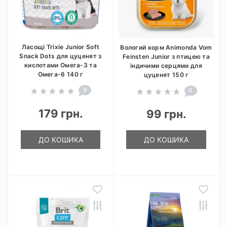
Ласощі Trixie Junior Soft
Вологий корм Animonda Vom
Snack Dots для цуценят з
Feinsten Junior з птицею та
кислотами Омега-3 та
індичими серцями для
Омега-6 140 г
цуценят 150 г
0
0
179 грн.
99 грн.
ДО КОШИКА
ДО КОШИКА