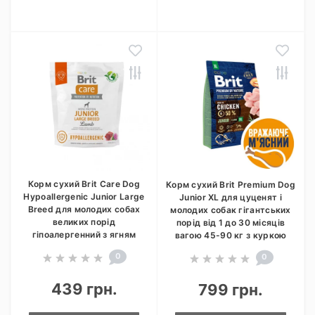
Корм сухий Brit Care Dog
Корм сухий Brit Premium Dog
Hypoallergenic Junior Large
Junior XL для цуценят і
Breed для молодих собах
молодих собак гігантських
великих порід
порід від 1 до 30 місяців
гіпоалергенний з ягням
вагою 45-90 кг з куркою
0
0
439 грн.
799 грн.