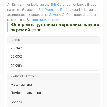
Лінійки для юніорів мають
Brit Care
(Junior Large Breed
на ягняті й лососі),
Brit Premium
,
Profine
(Junior Large з
хондропротекторами) та
Savory
. Добові норми на етапі
росту - в гайді
про норми годування
.
Юніор між цуценям і дорослим: навіщо
окремий етап
БІЛОК
28-34%
25-30%
22-26%
КАЛОРІЙНІСТЬ
Максимальна
Помірно підвищена
Базова