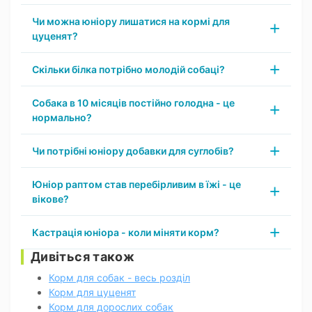
Чи можна юніору лишатися на кормі для
цуценят?
Скільки білка потрібно молодій собаці?
Собака в 10 місяців постійно голодна - це
нормально?
Чи потрібні юніору добавки для суглобів?
Юніор раптом став перебірливим в їжі - це
вікове?
Кастрація юніора - коли міняти корм?
Дивіться також
Корм для собак - весь розділ
Корм для цуценят
Корм для дорослих собак