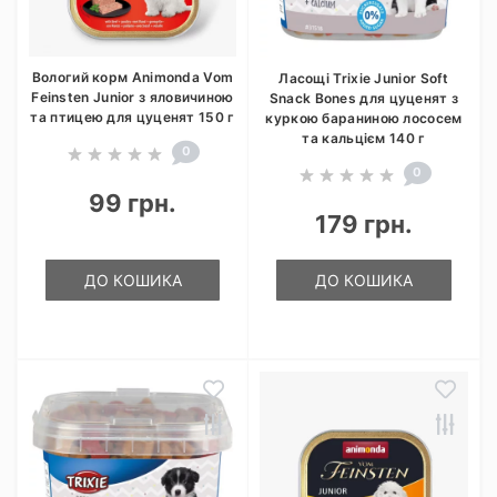
Вологий корм Animonda Vom
Ласощі Trixie Junior Soft
Feinsten Junior з яловичиною
Snack Bones для цуценят з
та птицею для цуценят 150 г
куркою бараниною лососем
та кальцієм 140 г
0
0
99 грн.
179 грн.
ДО КОШИКА
ДО КОШИКА