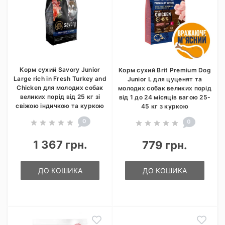
Корм сухий Savory Junior
Корм сухий Brit Premium Dog
Large rich in Fresh Turkey and
Junior L для цуценят та
Chicken для молодих собак
молодих собак великих порід
великих порід від 25 кг зі
від 1 до 24 місяців вагою 25-
свіжою індичкою та куркою
45 кг з куркою
0
0
1 367 грн.
779 грн.
ДО КОШИКА
ДО КОШИКА