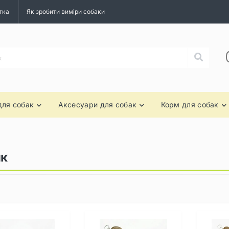
тка
Як зробити виміри собаки
для собак
Аксесуари для собак
Корм для собак
ик