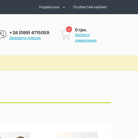
Українська
Особистий кабінет
0 грн.
0
+38 (099) 4715059
Зробити
Замовити дзвінок
замовлення