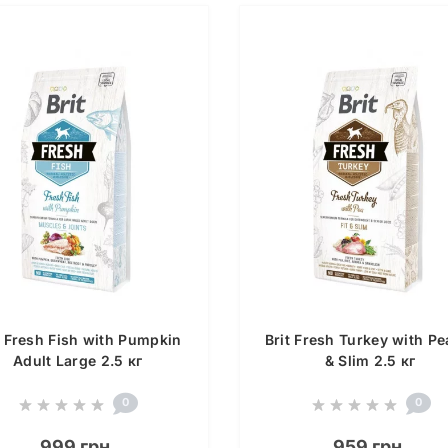
t Fresh Fish with Pumpkin
Brit Fresh Turkey with Pea
Adult Large 2.5 кг
& Slim 2.5 кг
0
0
999 грн.
959 грн.