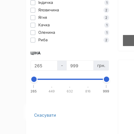
Індичка
1
Яловичина
2
Ягня
2
Качка
1
Оленина
1
Риба
2
ЦІНА
-
грн.
265
449
632
816
999
Скасувати