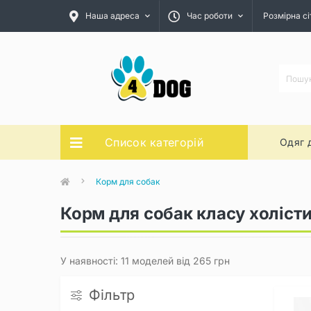
Наша адреса
Час роботи
Розмірна сі
Список категорій
Одяг 
Корм для собак
Корм для собак класу холіст
У наявності: 11 моделей від 265 грн
Фільтр