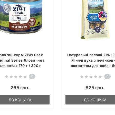
ологий корм ZIWI Peak
Натуральні ласощі ZIWI 
iginal Series Яловичина
Ягнячі вуха з печінков
для собак 170 г / 390 г
покриттям для собак 6
0
0
265 грн.
825 грн.
ДО КОШИКА
ДО КОШИКА