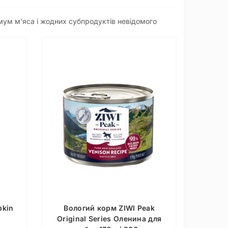
имум м'яса і жодних субпродуктів невідомого
pkin
Вологий корм ZIWI Peak
Original Series Оленина для