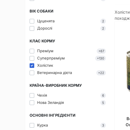
ВІК СОБАКИ
Холісти
походже
Цуценята
2
Дорослі
2
КЛАС КОРМУ
Преміум
+67
Суперпреміум
+130
Холістик
Ветеринарна дієта
+22
КРАЇНА-ВИРОБНИК КОРМУ
Чехія
6
Нова Зеландія
5
ОСНОВНІ ІНГРЕДІЄНТИ
В
O
Курка
3