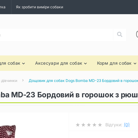
тка
Як зробити виміри собаки
для собак
Аксесуари для собак
Корм для собак
 дівчинки
Дощовик для собак Dogs Bomba MD-23 Бордовий в горошо
ba MD-23 Бордовий в горошок з рю
Відгуки:
(0)