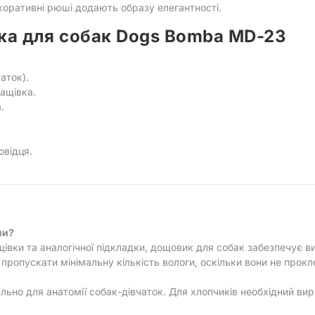
коративні рюші додають образу елегантності.
ка для собак Dogs Bomba MD-23
аток).
ащівка.
.
овідця.
ви?
вки та аналогічної підкладки, дощовик для собак забезпечує в
опускати мінімальну кількість вологи, оскільки вони не прокле
льно для анатомії собак-дівчаток. Для хлопчиків необхідний виріз