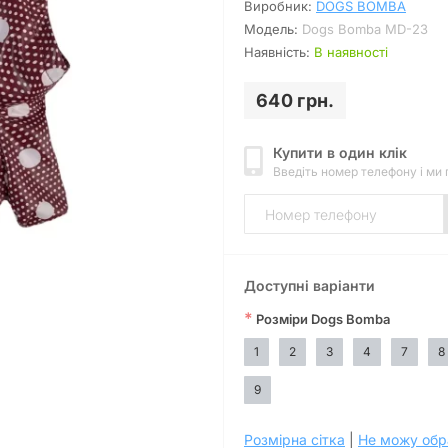
Виробник:
DOGS BOMBA
Модель:
Dogs Bomba MD-23
Наявність:
В наявності
640 грн.
Купити в один клік
Введіть номер телефону і ми
Доступні варіанти
*
Розміри Dogs Bomba
1
2
3
4
7
8
9
Розмірна сітка
|
Не можу обр