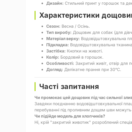
Дизайн:
Стильний принт у горошок та де
Характеристики дощови
Сезон:
Весна / Осінь.
Тип виробу:
Дощовик для собак (для дівч
Матеріал верху:
Водовідштовхувальна пл
Підкладка:
Водовідштовхувальна тканина
Застібка:
Кнопки на животі.
Колір:
Бордовий в горошок.
Особливості:
Закритий живіт, отвір для п
Догляд:
Делікатне прання при 30°C.
Часті запитання
Чи промокає цей дощовик під час сильної зли
Завдяки поєднанню водовідштовхувальної плащі
перебуванні під проливним дощем шви можуть пр
Чи підійде модель для хлопчиків?
Ні, крій "закритий животик" розроблений спеціа