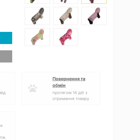
Повернення та
обмін
від
протягом 14 діб з
отримання товару
ок
іж.