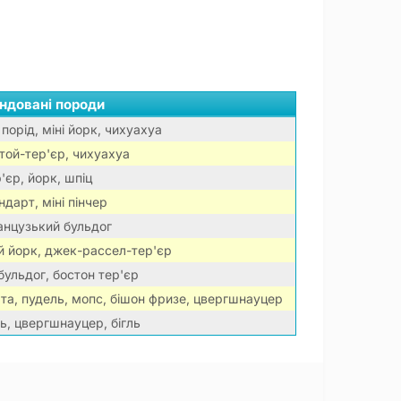
ндовані породи
порід, міні йорк, чихуахуа
 той-тер'єр, чихуахуа
'єр, йорк, шпіц
ндарт, міні пінчер
анцузький бульдог
й йорк, джек-рассел-тер'єр
ульдог, бостон тер'єр
та, пудель, мопс, бішон фризе, цвергшнауцер
ь, цвергшнауцер, бігль