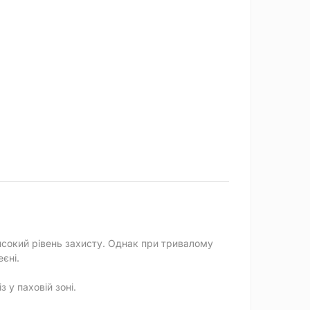
исокий рівень захисту. Однак при тривалому
єні.
 у паховій зоні.