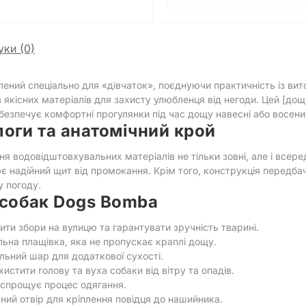
уки (0)
ний спеціально для «дівчаток», поєднуючи практичність із ви
якісних матеріалів для захисту улюбленця від негоди. Цей [дощ
 забезпечує комфортні прогулянки під час дощу навесні або восен
логи та анатомічний крой
ня водовідштовхувальних матеріалів не тільки зовні, але і всер
надійний щит від промокання. Крім того, конструкція передба
у погоду.
 собак Dogs Bomba
ти збори на вулицю та гарантувати зручність тварині.
на плащівка, яка не пропускає краплі дощу.
ьний шар для додаткової сухості.
стити голову та вуха собаки від вітру та опадів.
 спрощує процес одягання.
ий отвір для кріплення повідця до нашийника.