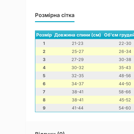
Розмірна сітка
Розмір
Довжина спини (см)
Об'єм грудей
1
21-23
22-30
2
25-27
26-34
3
27-29
30-38
4
30-32
35-43
5
32-35
48-56
6
34-37
44-50
7
38-41
58-66
8
38-41
45-52
9
41-44
54-60