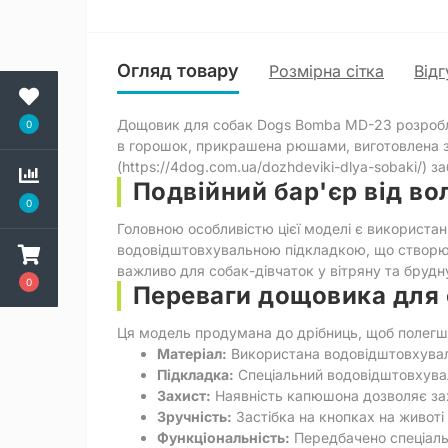
Огляд товару
Розмірна сітка
Відг
Дощовик для собак Dogs Bomba MD-23 розробле
0
в горошок, прикрашена рюшами, виготовлена з 
(https://4dog.com.ua/dozhdeviki-dlya-sobaki/)
Подвійний бар'єр від во
0
Головною особливістю цієї моделі є використан
водовідштовхувальною підкладкою, що створює 
важливо для собак-дівчаток у вітряну та брудн
0
Переваги дощовика для
Ця модель продумана до дрібниць, щоб полегши
Матеріал:
Використана водовідштовхуваль
Підкладка:
Спеціальний водовідштовхувал
Захист:
Наявність капюшона дозволяє захи
Зручність:
Застібка на кнопках на животі
Функціональність:
Передбачено спеціальн