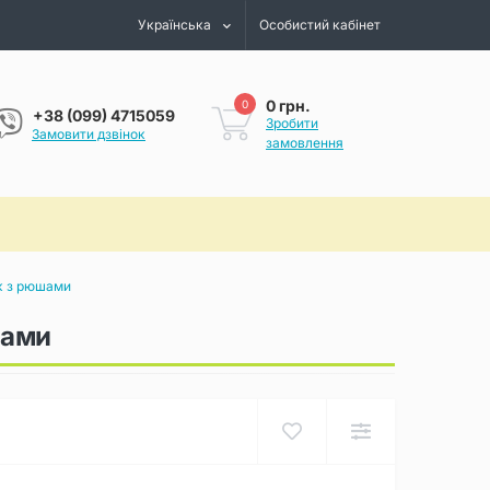
Українська
Особистий кабінет
0 грн.
0
+38 (099) 4715059
Зробити
Замовити дзвінок
замовлення
к з рюшами
шами