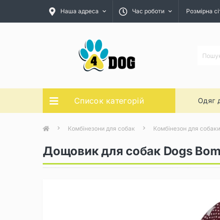
Наша адреса
Час роботи
Розмірна сі
Список категорій
Одяг 
Комбінезони для собак
Комбінезон для собаки
Дощовик для собак Dogs Bom