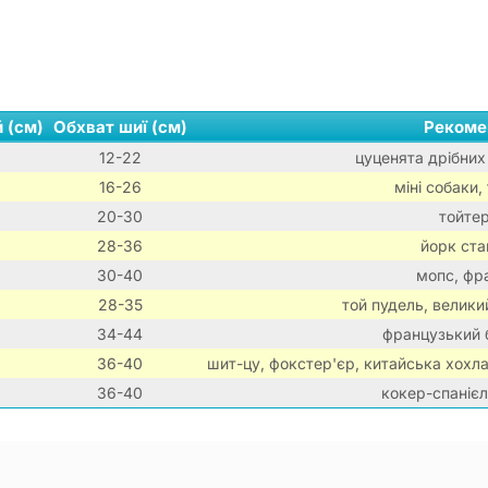
 (см)
Обхват шиї (см)
Рекоме
12-22
цуценята дрібних 
16-26
міні собаки,
20-30
тойтер
28-36
йорк ста
30-40
мопс, фр
28-35
той пудель, велики
34-44
французький б
36-40
шит-цу, фокстер'єр, китайська хохла
36-40
кокер-спанієл