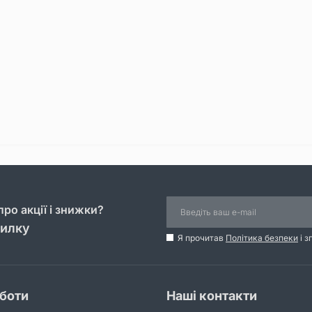
ро акції і знижки?
силку
Я прочитав
Політика безпеки
і з
оботи
Наші контакти