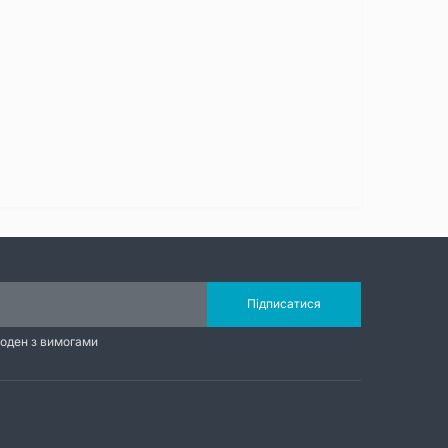
Підписатися
годен з вимогами