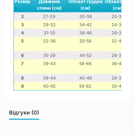
Розмір
Довжина
Обхват грудей
Обхват шиї
спини (см)
(см)
(см)
2
27-29
30-38
20-30
3
29-32
34-42
24-34
4
31-35
38-46
28-38
5
32-36
50-58
32-42
6
35-39
44-52
28-38
7
39-43
58-66
36-46
8
39-44
40-48
28-38
9
40-45
54-62
30-40
Відгуки (0)