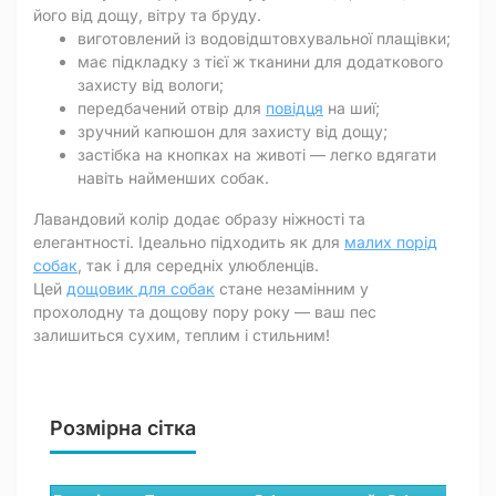
його від дощу, вітру та бруду.
виготовлений із водовідштовхувальної плащівки;
має підкладку з тієї ж тканини для додаткового
захисту від вологи;
передбачений отвір для
повідця
на шиї;
зручний капюшон для захисту від дощу;
застібка на кнопках на животі — легко вдягати
навіть найменших собак.
Лавандовий колір додає образу ніжності та
елегантності. Ідеально підходить як для
малих порід
собак
, так і для середніх улюбленців.
Цей
дощовик для собак
стане незамінним у
прохолодну та дощову пору року — ваш пес
залишиться сухим, теплим і стильним!
Розмірна сітка