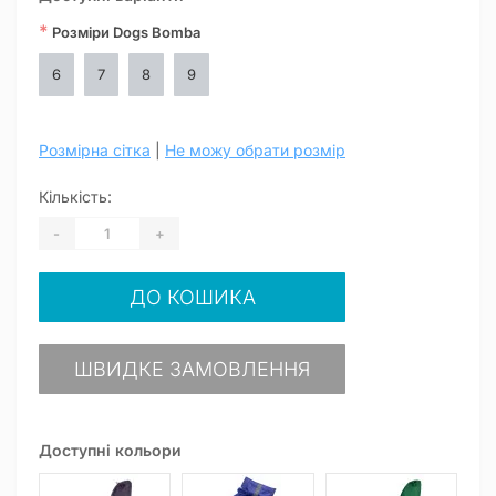
*
Розміри Dogs Bomba
6
7
8
9
Розмірна сітка
|
Не можу обрати розмір
Кількість:
-
+
ДО КОШИКА
ШВИДКЕ ЗАМОВЛЕННЯ
Доступні кольори