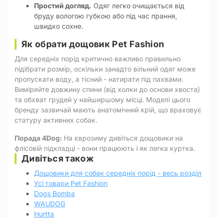
Простий догляд.
Одяг легко очищається від
бруду вологою губкою або під час прання,
швидко сохне.
Як обрати дощовик Pet Fashion
Для середніх порід критично важливо правильно
підібрати розмір, оскільки занадто вільний одяг може
пропускати воду, а тісний - натирати під пахвами.
Виміряйте довжину спини (від холки до основи хвоста)
та обхват грудей у найширшому місці. Моделі цього
бренду зазвичай мають анатомічний крій, що враховує
статуру активних собак.
Порада 4Dog:
На єврозиму дивіться дощовики на
флісовій підкладці - вони працюють і як легка куртка.
Дивіться також
Дощовики для собак середніх порід - весь розділ
Усі товари Pet Fashion
Dogs Bomba
WAUDOG
Hurtta