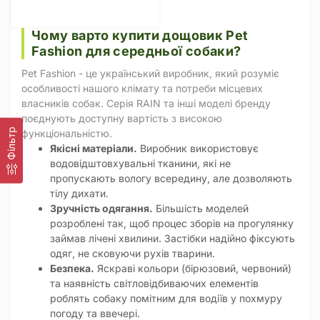
Чому варто купити дощовик Pet
Fashion для середньої собаки?
Pet Fashion - це український виробник, який розуміє
особливості нашого клімату та потреби місцевих
власників собак. Серія RAIN та інші моделі бренду
поєднують доступну вартість з високою
Фільтр
функціональністю.
Якісні матеріали.
Виробник використовує
водовідштовхувальні тканини, які не
пропускають вологу всередину, але дозволяють
тілу дихати.
Зручність одягання.
Більшість моделей
розроблені так, щоб процес зборів на прогулянку
займав лічені хвилини. Застібки надійно фіксують
одяг, не сковуючи рухів тварини.
Безпека.
Яскраві кольори (бірюзовий, червоний)
та наявність світловідбиваючих елементів
роблять собаку помітним для водіїв у похмуру
погоду та ввечері.