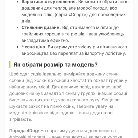
Варіативність утеплення.
Ви можете обрати легкі
дощовики для теплої, але мокрої погоди, або
моделі на флісі (серія «Спорт») для прохолодних
днів.
Стильний дизайн.
Від стриманого мілітарі до
грайливих горошків та рюшів - ваш улюбленець
виглядатиме ефектно.
Чесна ціна.
Ви отримуєте якісну річ вітчизняного
виробництва без переплат за імпортну логістику.
Як обрати розмір та модель?
Щоб одяг сидів ідеально, виміряйте довжину спини
собаки (від холки до основи хвоста) та обхват грудей у
найширшому місці. Для великих порід важливо, щоб
дощовик не був занадто тісним у грудях, інакше собаці
буде важко дихати під час активного руху. Якщо ви
шукаєте захист на пізню осінь, зверніть увагу на
моделі з флісовою підкладкою - вони додатково
зігрівають.
Порада 4Dog:
На єврозиму дивіться дощовики на
флісовій підкладці - вони працюють і як легка куртка.