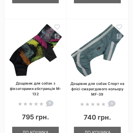
Дощовик для собак з
Дощовик для собак Спорт на
фіксаторами абстракція M-
флісі смарагдового кольору
132
MF-39
0
0
795 грн.
740 грн.
ДО КОШИКА
ДО КОШИКА