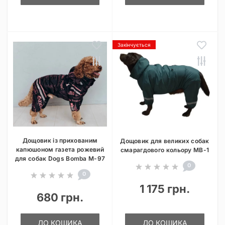
Закінчується
Дощовик із прихованим
Дощовик для великих собак
капюшоном газета рожевий
смарагдового кольору MB-1
для собак Dogs Bomba M-97
0
0
1 175 грн.
680 грн.
ДО КОШИКА
ДО КОШИКА