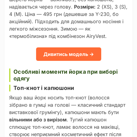
надівається через голову.
Розміри:
2 (XS), 3 (S),
4 (M). Ціна — 495 грн (дешевше за Y-230, бо
акційний). Підходить для домашнього носіння і
легкого міжсезоння. Зимою — як
«термобілизна» під комбінезон AiryVest.
Дивитись модель →
Особливі моменти йорка при виборі
одягу
Топ-кнот і капюшони
Якщо ваш йорк носить топ-кнот (волосся
зібрано в гумці на голові — класичний стандарт
виставкової грумінгу), капюшони мають бути
вільними або з вирізом
. Тугий капюшон
сплющує топ-кнот, ламає волосся на маківці,
створює неприємний косметичний ефект після