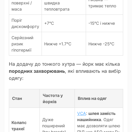
поверхні /
швидка
тримає тепло
маса
тепловтрата
Поріг
+7°C
-15°C і нижче
дискомфорту
Серйозний
ризик
Нижче +1.7°C
Нижче -25°C
гіпотермії
На додачу до тонкого хутра — йорк має кілька
породних захворювань
, які впливають на вибір
одягу:
Частота у
Стан
Вплив на одяг
йорків
VCA
:
шлея замість
Дуже
нашийника
. Одяг
Колапс
поширений
має дозволяти шлею
трахеї
(toy breeds)
ПІД низ АБО мати D-