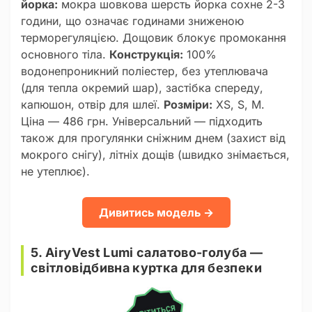
йорка:
мокра шовкова шерсть йорка сохне 2-3
години, що означає годинами зниженою
терморегуляцією. Дощовик блокує промокання
основного тіла.
Конструкція:
100%
водонепроникний поліестер, без утеплювача
(для тепла окремий шар), застібка спереду,
капюшон, отвір для шлеї.
Розміри:
XS, S, M.
Ціна — 486 грн. Універсальний — підходить
також для прогулянки сніжним днем (захист від
мокрого снігу), літніх дощів (швидко знімається,
не утеплює).
Дивитись модель →
5. AiryVest Lumi салатово-голуба —
світловідбивна куртка для безпеки