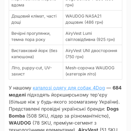
вдома
грн)
Дощовий клімат, часті
WAUDOG NASA21
дощі
дощовик (486 грн)
Вечірні прогулянки,
AiryVest Lumi
темна пора року
світловідбивна (925 грн)
Виставковий йорк (без
AiryVest UNI двостороння
капюшона)
(750 грн)
Літо, puppy-cut, UV-
Mesh-сорочка WAUDOG
захист
(категорія літо)
У нашому
каталозі одягу для собак 4Dog
—
684
моделі
підходять йоркширському тер'єру
(більше ніж у будь-якого зоомагазину України).
Представлені провідні українські бренди:
Dogs
Bomba
(508 SKU, лідер за різноманітністю),
WAUDOG
(78 SKU, преміум-сегмент з
технологічними елементами),
AiryVest
(51 SKU,