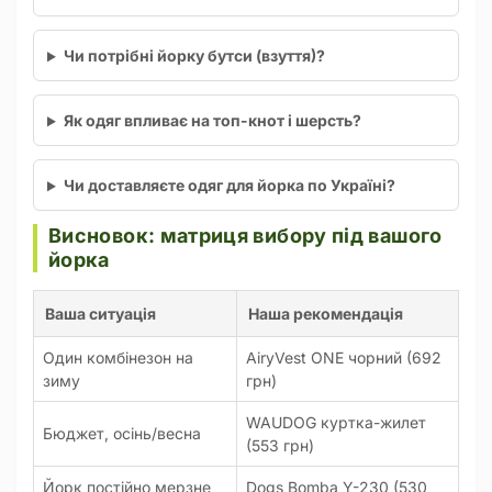
Чи потрібні йорку бутси (взуття)?
Як одяг впливає на топ-кнот і шерсть?
Чи доставляєте одяг для йорка по Україні?
Висновок: матриця вибору під вашого
йорка
Ваша ситуація
Наша рекомендація
Один комбінезон на
AiryVest ONE чорний (692
зиму
грн)
WAUDOG куртка-жилет
Бюджет, осінь/весна
(553 грн)
Йорк постійно мерзне
Dogs Bomba Y-230 (530