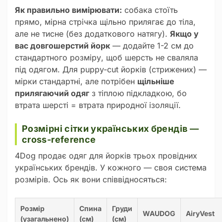
Як правильно вимірювати:
собака стоїть
прямо, мірна стрічка щільно прилягає до тіла,
але не тисне (без додаткового натягу).
Якщо у
вас довгошерстий йорк
— додайте 1-2 см до
стандартного розміру, щоб шерсть не сваляла
під одягом. Для puppy-cut йорків (стрижених) —
мірки стандартні, але потрібен
щільніше
прилягаючий одяг
з тіплою підкладкою, бо
втрата шерсті = втрата природної ізоляції.
Розмірні сітки українських брендів —
cross-reference
4Dog продає одяг для йорків трьох провідних
українських брендів. У кожного — своя система
розмірів. Ось як вони співвідносяться:
Розмір
Спина
Груди
WAUDOG
AiryVest
(узагальнено)
(см)
(см)