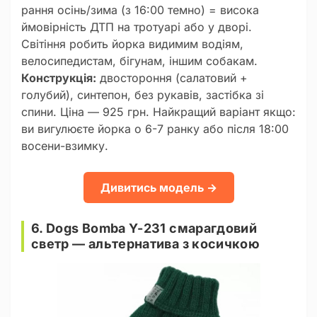
рання осінь/зима (з 16:00 темно) = висока
ймовірність ДТП на тротуарі або у дворі.
Світіння робить йорка видимим водіям,
велосипедистам, бігунам, іншим собакам.
Конструкція:
двостороння (салатовий +
голубий), синтепон, без рукавів, застібка зі
спини. Ціна — 925 грн. Найкращий варіант якщо:
ви вигулюєте йорка о 6-7 ранку або після 18:00
восени-взимку.
Дивитись модель →
6. Dogs Bomba Y-231 смарагдовий
светр — альтернатива з косичкою