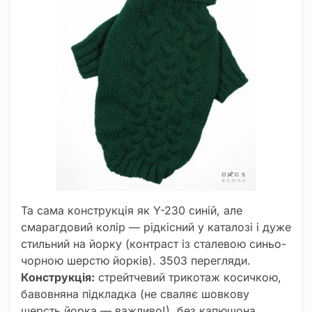
Та сама конструкція як Y-230 синій, але
смарагдовий колір — рідкісний у каталозі і дуже
стильний на йорку (контраст із сталевою синьо-
чорною шерстю йорків). 3503 перегляди.
Конструкція:
стрейтчевий трикотаж косичкою,
бавовняна підкладка (не сваляє шовкову
шерсть йорка — важливо!), без капюшона,