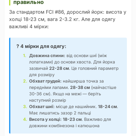
правильно
За стандартом FCI #86, дорослий йорк: висота у
холці 18-23 см, вага 2-3.2 кг. Але для одягу
важливі 4 мірки:
? 4 мірки для одягу:
Довжина спини:
від основи шиї (між
лопатками) до основи хвоста. Для йорка
зазвичай
22-28 см
. Це головний параметр
для розміру
Обхват грудей:
найширша точка за
передніми лапами.
28-38 см
(найчастіше
30-36 см). Якщо на межі — беріть
наступний розмір
Обхват шиї:
місце де нашийник.
18-24 см
.
Має лишатись зазор 2 пальці
Висота у холці:
18-23 см
. Важливо для
довжини комбінезона і капюшона