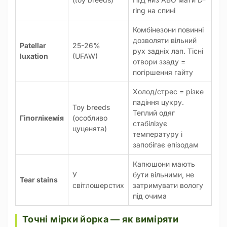
ring на спині
Комбінезони повинні
дозволяти вільний
Patellar
25-26%
рух задніх лап. Тісні
luxation
(UFAW)
отвори ззаду =
погіршення гайту
Холод/стрес = різке
падіння цукру.
Toy breeds
Теплий одяг
Гіпоглікемія
(особливо
стабілізує
цуценята)
температуру і
запобігає епізодам
Капюшони мають
У
бути вільними, не
Tear stains
світлошерстих
затримувати вологу
під очима
Точні мірки йорка — як виміряти