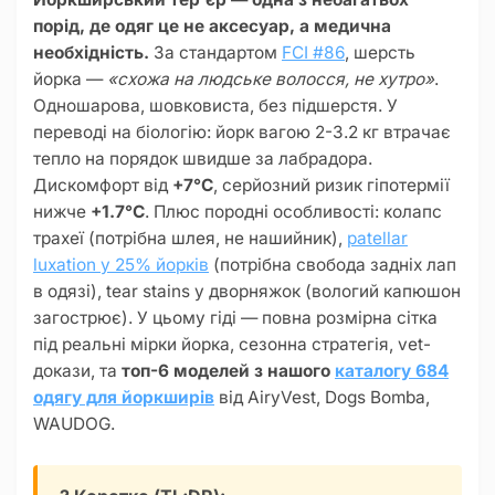
порід, де одяг це не аксесуар, а медична
необхідність.
За стандартом
FCI #86
, шерсть
йорка —
«схожа на людське волосся, не хутро»
.
Одношарова, шовковиста, без підшерстя. У
переводі на біологію: йорк вагою 2-3.2 кг втрачає
тепло на порядок швидше за лабрадора.
Дискомфорт від
+7°C
, серйозний ризик гіпотермії
нижче
+1.7°C
. Плюс породні особливості: колапс
трахеї (потрібна шлея, не нашийник),
patellar
luxation у 25% йорків
(потрібна свобода задніх лап
в одязі), tear stains у дворняжок (вологий капюшон
загострює). У цьому гіді — повна розмірна сітка
під реальні мірки йорка, сезонна стратегія, vet-
докази, та
топ-6 моделей з нашого
каталогу 684
одягу для йоркширів
від AiryVest, Dogs Bomba,
WAUDOG.