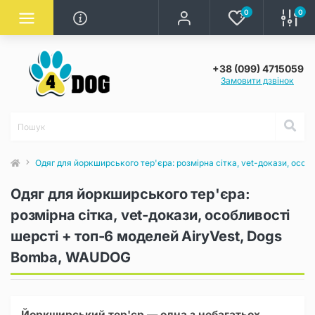
0
0
+38 (099) 4715059
Замовити дзвінок
Одяг для йоркширського тер'єра: розмірна сітка, vet-докази, осо
Одяг для йоркширського тер'єра:
розмірна сітка, vet-докази, особливості
шерсті + топ-6 моделей AiryVest, Dogs
Bomba, WAUDOG
Йоркширський тер'єр — одна з небагатьох