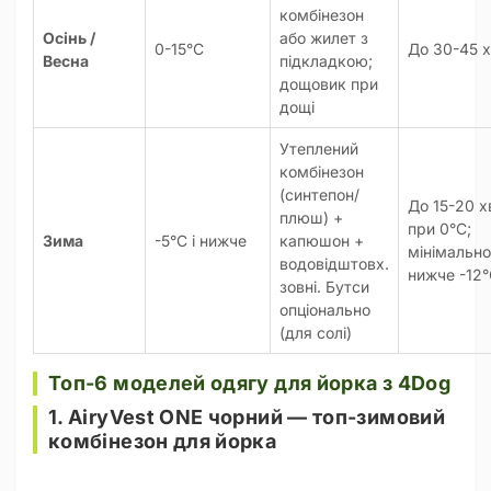
комбінезон
Осінь /
або жилет з
0-15°C
До 30-45 
Весна
підкладкою;
дощовик при
дощі
Утеплений
комбінезон
(синтепон/
До 15-20 х
плюш) +
при 0°C;
Зима
-5°C і нижче
капюшон +
мінімально
водовідштовх.
нижче -12
зовні. Бутси
опціонально
(для солі)
Топ-6 моделей одягу для йорка з 4Dog
1. AiryVest ONE чорний — топ-зимовий
комбінезон для йорка