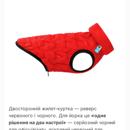
Двосторонній жилет-куртка — реверс
червоного і чорного. Для йорка це
«одне
рішення на два настрої»
— серйозний чорний
для офісу/візиту, яскравий червоний для