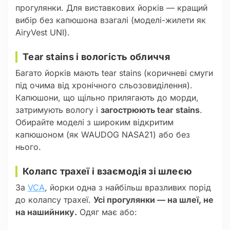
прогулянки. Для виставкових йорків — кращий
вибір без капюшона взагалі (моделі-жилети як
AiryVest UNI).
Tear stains і вологість обличчя
Багато йорків мають tear stains (коричневі смуги
під очима від хронічного сльозовиділення).
Капюшони, що щільно прилягають до морди,
затримують вологу і
загострюють tear stains
.
Обирайте моделі з широким відкритим
капюшоном (як WAUDOG NASA21) або без
нього.
Колапс трахеї і взаємодія зі шлеєю
За
VCA
, йорки одна з найбільш вразливих порід
до колапсу трахеї.
Усі прогулянки — на шлеї, не
на нашийнику.
Одяг має або: