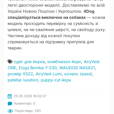
легкі двосторонні моделі). Доставляємо по всій
Україні Новою Поштою і Укрпоштою.
4Dog
спеціалізується виключно на собаках
— кожна
модель проходить перевірку на сумісність зі
шлеєю, на не-сваляння шерсті, на свободу руху.
Частина доходу від кожної покупки
спрямовується на підтримку притулків для
тварин.
одяг для йорка
,
комбінезон йорк
,
AiryVest
ONE
,
Dogs Bomba Y-230
,
WAUDOG NASA21
,
розмір XS22
,
AiryVest Lumi
,
колапс трахеї
,
patellar luxation
,
puppy-cut йорк
25.05.2026 16:02:07
Коментарі: 0
Перегляди: 293