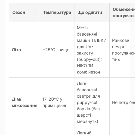
Обмежен
Сезон
Температура
Що одягати
прогулянк
Mesh-
бавовняні
майки ТІЛЬКИ
Ранкові/
для UV-
вечірні
Літо
+25°C і вище
захисту
прогулянки
(puppy-cut);
тінь
НІКОЛИ
комбінезон
Легкі
бавовняні
светри для
Дім/
17-20°C у
puppy-cut
Не потрібн
міжсезоння
приміщенні
йорків (без
шерсті
мерзнуть)
Легкий