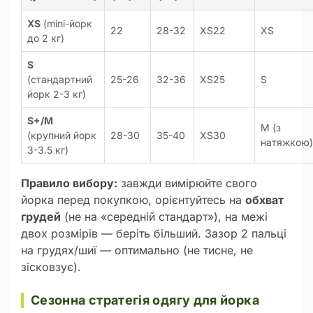
XS
(mini-йорк
22
28-32
XS22
XS
до 2 кг)
S
(стандартний
25-26
32-36
XS25
S
йорк 2-3 кг)
S+/M
M (з
(крупний йорк
28-30
35-40
XS30
натяжкою)
3-3.5 кг)
Правило вибору:
завжди вимірюйте свого
йорка перед покупкою, орієнтуйтесь на
обхват
грудей
(не на «середній стандарт»), на межі
двох розмірів — беріть більший. Зазор 2 пальці
на грудях/шиї — оптимально (не тисне, не
зісковзує).
Сезонна стратегія одягу для йорка