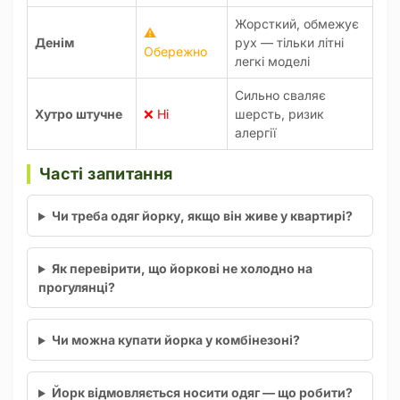
Жорсткий, обмежує
⚠️
Денім
рух — тільки літні
Обережно
легкі моделі
Сильно сваляє
Хутро штучне
❌ Ні
шерсть, ризик
алергії
Часті запитання
Чи треба одяг йорку, якщо він живе у квартирі?
Як перевірити, що йоркові не холодно на
прогулянці?
Чи можна купати йорка у комбінезоні?
Йорк відмовляється носити одяг — що робити?