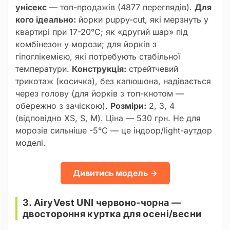
унісекс
— топ-продажів (4877 переглядів).
Для
кого ідеально:
йорки puppy-cut, які мерзнуть у
квартирі при 17-20°C; як «другий шар» під
комбінезон у морози; для йорків з
гіпоглікемією, які потребують стабільної
температури.
Конструкція:
стрейтчевий
трикотаж (косичка), без капюшона, надівається
через голову (для йорків з топ-кнотом —
обережно з зачіскою).
Розміри:
2, 3, 4
(відповідно XS, S, M). Ціна — 530 грн. Не для
морозів сильніше -5°C — це індоор/light-аутдор
моделі.
Дивитись модель →
3. AiryVest UNI червоно-чорна —
двостороння куртка для осені/весни