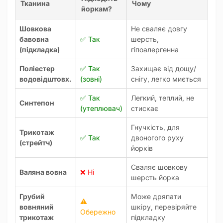
Тканина
Чому
йоркам?
Шовкова
Не сваляє довгу
бавовна
✅ Так
шерсть,
(підкладка)
гіпоалергенна
Поліестер
✅ Так
Захищає від дощу/
водовідштовх.
(зовні)
снігу, легко миється
✅ Так
Легкий, теплий, не
Синтепон
(утеплювач)
стискає
Гнучкість, для
Трикотаж
✅ Так
двоногого руху
(стрейтч)
йорків
Сваляє шовкову
Валяна вовна
❌ Ні
шерсть йорка
Грубий
Може дряпати
⚠️
вовняний
шкіру, перевіряйте
Обережно
трикотаж
підкладку