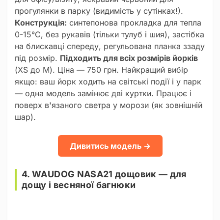
прогулянки в парку (видимість у сутінках!).
Конструкція:
синтепонова прокладка для тепла
0-15°C, без рукавів (тільки тулуб і шия), застібка
на блискавці спереду, регульована планка ззаду
під розмір.
Підходить для всіх розмірів йорків
(XS до M). Ціна — 750 грн. Найкращий вибір
якщо: ваш йорк ходить на світські події і у парк
— одна модель замінює дві куртки. Працює і
поверх в'язаного светра у морози (як зовнішній
шар).
Дивитись модель →
4. WAUDOG NASA21 дощовик — для
дощу і весняної багнюки