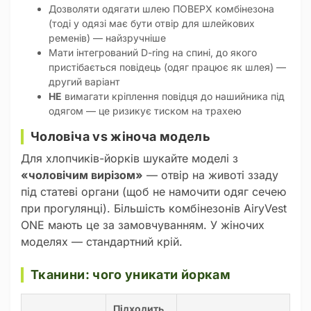
Дозволяти одягати шлею ПОВЕРХ комбінезона
(тоді у одязі має бути отвір для шлейкових
ременів) — найзручніше
Мати інтегрований D-ring на спині, до якого
пристібається повідець (одяг працює як шлея) —
другий варіант
НЕ
вимагати кріплення повідця до нашийника під
одягом — це ризикує тиском на трахею
Чоловіча vs жіноча модель
Для хлопчиків-йорків шукайте моделі з
«чоловічим вирізом»
— отвір на животі ззаду
під статеві органи (щоб не намочити одяг сечею
при прогулянці). Більшість комбінезонів AiryVest
ONE мають це за замовчуванням. У жіночих
моделях — стандартний крій.
Тканини: чого уникати йоркам
Підходить