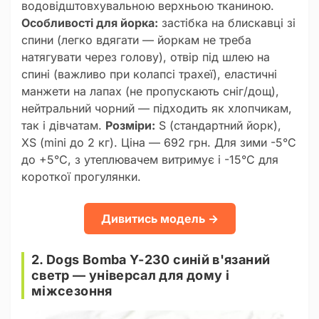
водовідштовхувальною верхньою тканиною.
Особливості для йорка:
застібка на блискавці зі
спини (легко вдягати — йоркам не треба
натягувати через голову), отвір під шлею на
спині (важливо при колапсі трахеї), еластичні
манжети на лапах (не пропускають сніг/дощ),
нейтральний чорний — підходить як хлопчикам,
так і дівчатам.
Розміри:
S (стандартний йорк),
XS (mini до 2 кг). Ціна — 692 грн. Для зими -5°C
до +5°C, з утеплювачем витримує і -15°C для
короткої прогулянки.
Дивитись модель →
2. Dogs Bomba Y-230 синій в'язаний
светр — універсал для дому і
міжсезоння