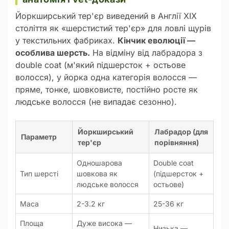
Йоркширський тер'єр виведений в Англії XIX
століття як «шерстистий тер'єр» для ловлі щурів
у текстильних фабриках.
Кінчик еволюції —
особлива шерсть.
На відміну від лабрадора з
double coat (м'який підшерсток + остьове
волосся), у йорка одна категорія волосся —
пряме, тонке, шовковисте, постійно росте як
людське волосся (не випадає сезонно).
Йоркширський
Лабрадор (для
Параметр
тер'єр
порівняння)
Одношарова
Double coat
Тип шерсті
шовкова як
(підшерсток +
людське волосся
остьове)
Маса
2-3.2 кг
25-36 кг
Площа
Дуже висока —
Низька —