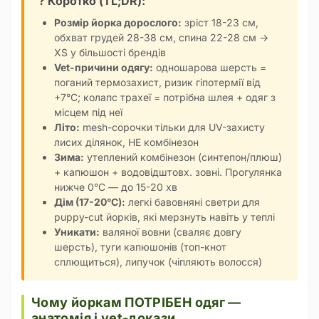
? Коротко (TL;DR):
Розмір йорка дорослого:
зріст 18-23 см,
обхват грудей 28-38 см, спина 22-28 см →
XS у більшості брендів
Vet-причини одягу:
одношарова шерсть =
поганий термозахист, ризик гіпотермії від
+7°C; колапс трахеї = потрібна шлея + одяг з
місцем під неї
Літо:
mesh-сорочки тільки для UV-захисту
лисих ділянок, НЕ комбінезон
Зима:
утеплений комбінезон (синтепон/плюш)
+ капюшон + водовідштовх. зовні. Прогулянка
нижче 0°C — до 15-20 хв
Дім (17-20°C):
легкі бавовняні светри для
puppy-cut йорків, які мерзнуть навіть у теплі
Уникати:
валяної вовни (сваляє довгу
шерсть), туги капюшонів (топ-кнот
сплющиться), липучок (чіпляють волосся)
Чому йоркам ПОТРІБЕН одяг —
анатомія і vet-докази