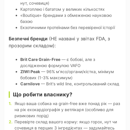
нут, сочевиця)
Картоплею і бататом у великих кількостях
«Boutique» брендами з обмеженою науковою
базою
Екзотичними протеїнами без перевіреної історії
Безпечні бренди
(НЕ названі у звітах FDA, з
прозорим складом):
Brit Care Grain-Free
— є бобові, але з
дослідженою формулою VAFO
ZIWI Peak
— 96% м'ясо/органи/кістка, мінімум
бобових (1-3% максимум)
Carnilove
— Brit's wild line, контрольований склад
Що робити власнику?
Якщо ваша собака на grain-free вже понад рік — раз
на рік ехокардіографія у ветлікаря (особливо для
ризикових порід)
Перевірте склад вашого корму: якщо горох, нут чи
сочевиця в перших 3 інгредієнтах — задумайтесь