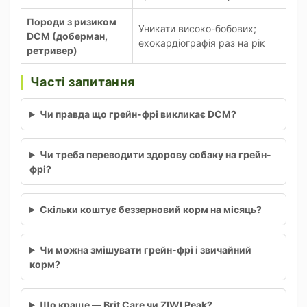
Породи з ризиком
Уникати високо-бобових;
DCM (доберман,
ехокардіографія раз на рік
ретривер)
Часті запитання
Чи правда що грейн-фрі викликає DCM?
Чи треба переводити здорову собаку на грейн-
фрі?
Скільки коштує беззерновий корм на місяць?
Чи можна змішувати грейн-фрі і звичайний
корм?
Що краще — Brit Care чи ZIWI Peak?