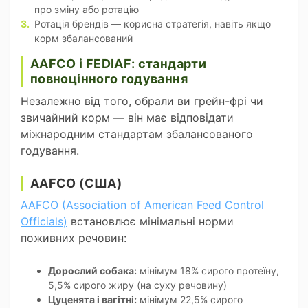
про зміну або ротацію
Ротація брендів — корисна стратегія, навіть якщо
корм збалансований
AAFCO і FEDIAF: стандарти
повноцінного годування
Незалежно від того, обрали ви грейн-фрі чи
звичайний корм — він має відповідати
міжнародним стандартам збалансованого
годування.
AAFCO (США)
AAFCO (Association of American Feed Control
Officials)
встановлює мінімальні норми
поживних речовин:
Дорослий собака:
мінімум 18% сирого протеїну,
5,5% сирого жиру (на суху речовину)
Цуценята і вагітні:
мінімум 22,5% сирого