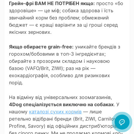
Грейн-фрі ВАМ НЕ ПОТРІБЕН якщо:
просто «бо
здоровіше» — це міф; собака здорова і їсть
звичайний корм без проблем; обмежений
бюджет — є кращі варіанти за ці гроші серед
якісних зернових.
Якщо обираєте grain-free:
уникайте брендів з
горохом/бобовими в топ-3 інгредієнтах;
обирайте з прозорим складом і науковою
базою (VAFO/Brit, ZIWI); раз на рік —
ехокардіографія, особливо для ризикових
порід.
На відміну від універсальних зоомагазинів,
4Dog спеціалізується виключно на собаках
. У
нашому
каталозі сухих кормів
— лише
ретельно відібрані бренди (Brit, ZIWI, Carnilove,
Profine, Savory) від офіційних дистриб'юторів,
без сірого ринку. Ми не продаємо кормові «no-