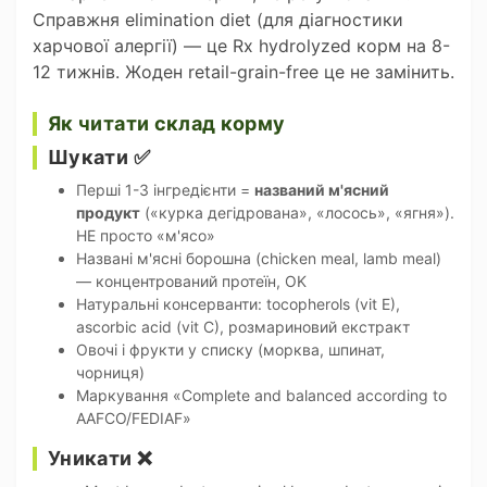
Справжня elimination diet (для діагностики
харчової алергії) — це Rx hydrolyzed корм на 8-
12 тижнів. Жоден retail-grain-free це не замінить.
Як читати склад корму
Шукати ✅
Перші 1-3 інгредієнти =
названий м'ясний
продукт
(«курка дегідрована», «лосось», «ягня»).
НЕ просто «м'ясо»
Названі м'ясні борошна (chicken meal, lamb meal)
— концентрований протеїн, OK
Натуральні консерванти: tocopherols (vit E),
ascorbic acid (vit C), розмариновий екстракт
Овочі і фрукти у списку (морква, шпинат,
чорниця)
Маркування «Complete and balanced according to
AAFCO/FEDIAF»
Уникати ❌