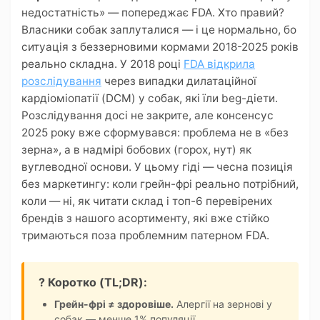
недостатність» — попереджає FDA. Хто правий?
Власники собак заплуталися — і це нормально, бо
ситуація з беззерновими кормами 2018-2025 років
реально складна. У 2018 році
FDA відкрила
розслідування
через випадки дилатаційної
кардіоміопатії (DCM) у собак, які їли beg-діети.
Розслідування досі не закрите, але консенсус
2025 року вже сформувався: проблема не в «без
зерна», а в надмірі бобових (горох, нут) як
вуглеводної основи. У цьому гіді — чесна позиція
без маркетингу: коли грейн-фрі реально потрібний,
коли — ні, як читати склад і топ-6 перевірених
брендів з нашого асортименту, які вже стійко
тримаються поза проблемним патерном FDA.
? Коротко (TL;DR):
Грейн-фрі ≠ здоровіше.
Алергії на зернові у
собак — менше 1% популяції