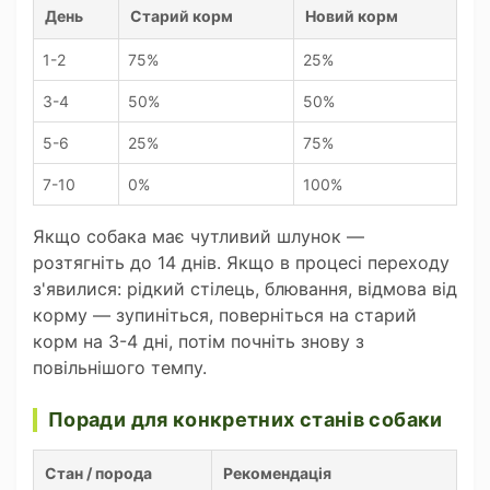
День
Старий корм
Новий корм
1-2
75%
25%
3-4
50%
50%
5-6
25%
75%
7-10
0%
100%
Якщо собака має чутливий шлунок —
розтягніть до 14 днів. Якщо в процесі переходу
з'явилися: рідкий стілець, блювання, відмова від
корму — зупиніться, поверніться на старий
корм на 3-4 дні, потім почніть знову з
повільнішого темпу.
Поради для конкретних станів собаки
Стан / порода
Рекомендація