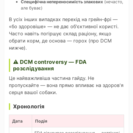
Специфічна непереносимість злакових
(нечасто,
але буває)
В усіх інших випадках перехід на грейн-фрі —
«бо здоровіше» — не дає об'єктивної користі.
Часто навіть погіршує склад раціону, якщо
обрати корм, де основа — горох (про DCM
нижче).
⚠️ DCM controversy — FDA
розслідування
Це найважливіша частина гайду. Не
пропускайте — вона прямо впливає на здоров'я
серця вашої собаки.
Хронологія
Дата
Подія
FDA відкриває розслідування — ветлікарі