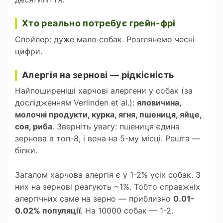
Хто реально потребує грейн-фрі
Спойлер: дуже мало собак. Розглянемо чесні
цифри.
Алергія на зернові — рідкісність
Найпоширеніші харчові алергени у собак (за
дослідженням Verlinden et al.):
яловичина,
молочні продукти, курка, ягня, пшениця, яйце,
соя, риба
. Зверніть увагу: пшениця єдина
зернова в топ-8, і вона на 5-му місці. Решта —
білки.
Загалом харчова алергія є у 1-2% усіх собак. З
них на зернові реагують ~1%. Тобто справжніх
алергічних саме на зерно — приблизно
0.01-
0.02% популяції
. На 10000 собак — 1-2.