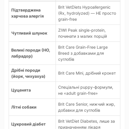
Brit VetDiets Hypoallergenic
Підтверджена
(Rx, hydrolyzed) — НЕ просто
харчова алергія
grain-free
ZIWI Peak single-protein,
Чутливий шлунок
починати з малих порцій
Brit Care Grain-Free Large
Великі породи (НО,
Breed з добавками для
лабрадор)
суглобів
Дрібні породи
Brit Care Mini, дрібний крокет
(йорк, чихуахуа)
Спеціальні puppy-формули,
Цуценята
не «adult grain-free»
Brit Care Senior, нижчий жир,
Літні собаки
добавки для суглобів
Brit VetDiet Diabetes, лише за
Цукровий діабет
призначенням лікаря