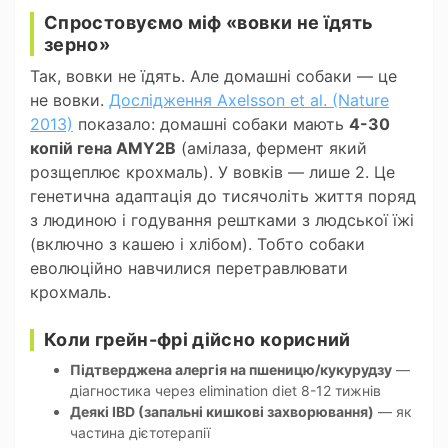
Спростовуємо міф «вовки не їдять
зерно»
Так, вовки не їдять. Але домашні собаки — це
не вовки.
Дослідження Axelsson et al. (Nature
2013)
показало: домашні собаки мають
4-30
копій гена AMY2B
(амілаза, фермент який
розщеплює крохмаль). У вовків — лише 2. Це
генетична адаптація до тисячоліть життя поряд
з людиною і годування рештками з людської їжі
(включно з кашею і хлібом). Тобто собаки
еволюційно навчилися перетравлювати
крохмаль.
Коли грейн-фрі дійсно корисний
Підтверджена алергія на пшеницю/кукурудзу
—
діагностика через elimination diet 8-12 тижнів
Деякі IBD (запальні кишкові захворювання)
— як
частина дієтотерапії