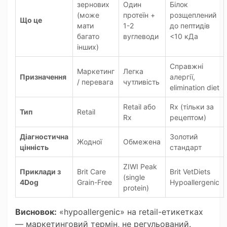
зернових
Один
Білок
(може
протеїн +
розщеплений
Що це
мати
1-2
до пептидів
багато
вуглеводи
<10 кДа
інших)
Справжні
Маркетинг
Легка
Призначення
алергії,
/ перевага
чутливість
elimination diet
Retail або
Rx (тільки за
Тип
Retail
Rx
рецептом)
Діагностична
Золотий
Жодної
Обмежена
цінність
стандарт
ZIWI Peak
Приклади з
Brit Care
Brit VetDiets
(single
4Dog
Grain-Free
Hypoallergenic
protein)
Висновок:
«hypoallergenic» на retail-етикетках
— маркетинговий термін, не регульований.