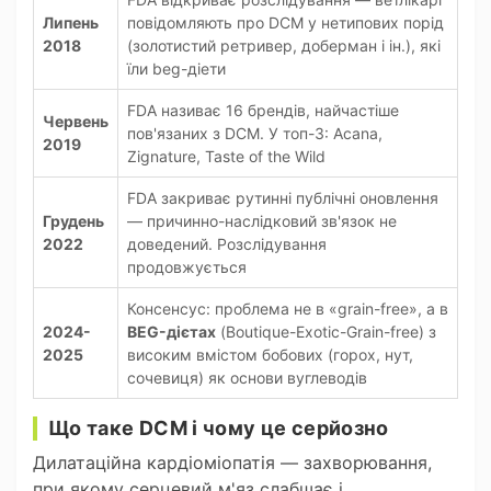
Липень
повідомляють про DCM у нетипових порід
2018
(золотистий ретривер, доберман і ін.), які
їли beg-діети
FDA називає 16 брендів, найчастіше
Червень
пов'язаних з DCM. У топ-3: Acana,
2019
Zignature, Taste of the Wild
FDA закриває рутинні публічні оновлення
Грудень
— причинно-наслідковий зв'язок не
2022
доведений. Розслідування
продовжується
Консенсус: проблема не в «grain-free», а в
2024-
BEG-дієтах
(Boutique-Exotic-Grain-free) з
2025
високим вмістом бобових (горох, нут,
сочевиця) як основи вуглеводів
Що таке DCM і чому це серйозно
Дилатаційна кардіоміопатія — захворювання,
при якому серцевий м'яз слабшає і