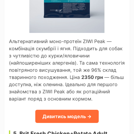
Альтернативний моно-протеїн ZIWI Peak —
комбінація скумбрії і ягня. Підходить для собак
з чутливістю до курки/яловичини
(найпоширеніших алергенів). Та сама технологія
повітряного висушування, той же 96% склад
тваринного походження. Ціна
2350 грн
— більш
доступна, ніж оленина. Ідеально для першого
знайомства з ZIWI Peak або як ротаційний
варіант поряд з основним кормом.
Дивитись модель →
5. Brit Fresh Chicken+Potato Adult