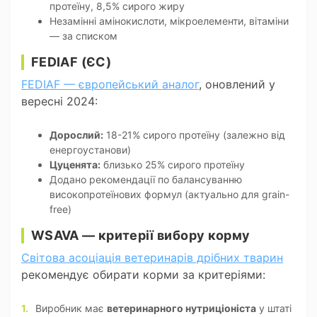
протеїну, 8,5% сирого жиру
Незамінні амінокислоти, мікроелементи, вітаміни
— за списком
FEDIAF (ЄС)
FEDIAF — європейський аналог
, оновлений у
вересні 2024:
Дорослий:
18-21% сирого протеїну (залежно від
енергоустанови)
Цуценята:
близько 25% сирого протеїну
Додано рекомендації по балансуванню
високопротеїнових формул (актуально для grain-
free)
WSAVA — критерії вибору корму
Світова асоціація ветеринарів дрібних тварин
рекомендує обирати корми за критеріями:
Виробник має
ветеринарного нутриціоніста
у штаті