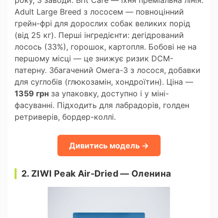
року, 3 заводи. Brit Care — їхня преміальна лінія.
Adult Large Breed з лососем — повноцінний
грейн-фрі для дорослих собак великих порід
(від 25 кг). Перші інгредієнти: дегідрований
лосось (33%), горошок, картопля. Бобові не на
першому місці — це знижує ризик DCM-
патерну. Збагачений Омега-3 з лосося, добавки
для суглобів (глюкозамін, хондроїтин). Ціна —
1359 грн
за упаковку, доступно і у міні-
фасуванні. Підходить для лабрадорів, голден
ретриверів, бордер-коллі.
Дивитись модель →
2. ZIWI Peak Air-Dried — Оленина