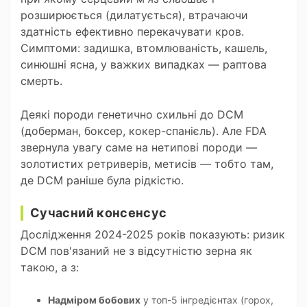
розширюється (дилатується), втрачаючи
здатність ефективно перекачувати кров.
Симптоми: задишка, втомлюваність, кашель,
синюшні ясна, у важких випадках — раптова
смерть.
Деякі породи генетично схильні до DCM
(доберман, боксер, кокер-спанієль). Але FDA
звернула увагу саме на нетипові породи —
золотистих ретриверів, метисів — тобто там,
де DCM раніше була рідкістю.
Сучасний консенсус
Дослідження 2024-2025 років показують: ризик
DCM пов'язаний не з відсутністю зерна як
такою, а з:
Надміром бобових
у топ-5 інгредієнтах (горох,