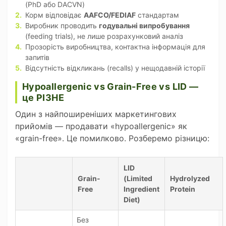
(PhD або DACVN)
Корм відповідає
AAFCO/FEDIAF
стандартам
Виробник проводить
годувальні випробування
(feeding trials), не лише розрахунковий аналіз
Прозорість виробництва, контактна інформація для
запитів
Відсутність відкликань (recalls) у нещодавній історії
Hypoallergenic vs Grain-Free vs LID —
це РІЗНЕ
Один з найпоширеніших маркетингових
прийомів — продавати «hypoallergenic» як
«grain-free». Це помилково. Розберемо різницю:
LID
Grain-
(Limited
Hydrolyzed
Free
Ingredient
Protein
Diet)
Без