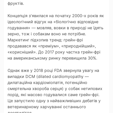
фруктів.
Концепція з'явилася на початку 2000-х років як
ідеологічний відгук на «біологічно відповідне
годування» — мовляв, вовки в природі не їдять
зерно, тож і собакам воно не потрібне.
Маркетинг підхопив тренд: грейн-фрі
продавався як «преміум», «природнійший»,
«корисніший». До 2017 року частка грейн-фрі
на американському ринку перевищила 30%.
Однак вже у 2018 році FDA звернула увагу на
випадки DCM (dilated cardiomyopathy —
дилатаційна кардіоміопатія, потенційно
смертельна хвороба серця) у собак нетипових
порід, які масово годувалися саме грейн-фрі.
Це запустило одну з найважливіших дебатів у
ветеринарному харчуванні останнього
десятиліття.