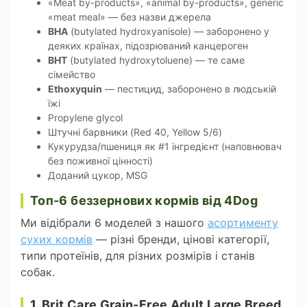
«Meat by-products», «animal by-products», generic
«meat meal» — без назви джерела
BHA
(butylated hydroxyanisole) — заборонено у
деяких країнах, підозрюваний канцероген
BHT
(butylated hydroxytoluene) — те саме
сімейство
Ethoxyquin
— пестицид, заборонено в людській
їжі
Propylene glycol
Штучні барвники (Red 40, Yellow 5/6)
Кукурудза/пшениця як #1 інгредієнт (наповнювач
без поживної цінності)
Доданий цукор, MSG
Топ-6 беззернових кормів від 4Dog
Ми відібрали 6 моделей з нашого
асортименту
сухих кормів
— різні бренди, цінові категорії,
типи протеїнів, для різних розмірів і станів
собак.
1. Brit Care Grain-Free Adult Large Breed