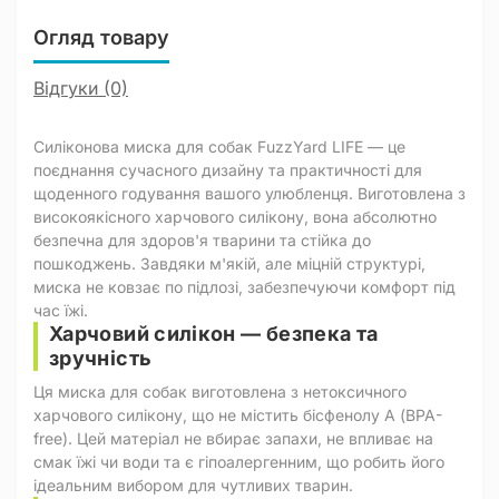
Огляд товару
Відгуки (0)
Силіконова миска для собак FuzzYard LIFE — це
поєднання сучасного дизайну та практичності для
щоденного годування вашого улюбленця. Виготовлена з
високоякісного харчового силікону, вона абсолютно
безпечна для здоров'я тварини та стійка до
пошкоджень. Завдяки м'якій, але міцній структурі,
миска не ковзає по підлозі, забезпечуючи комфорт під
час їжі.
Харчовий силікон — безпека та
зручність
Ця миска для собак виготовлена з нетоксичного
харчового силікону, що не містить бісфенолу А (BPA-
free). Цей матеріал не вбирає запахи, не впливає на
смак їжі чи води та є гіпоалергенним, що робить його
ідеальним вибором для чутливих тварин.