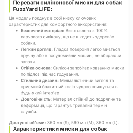
Переваги силіконової миски для собак
FuzzYard LIFE:
Ця модель поєднує в собі низку ключових
характеристик для комфортного використання:
Безпечний матеріал:
Виготовлена зі 100%
харчового силікону, що не шкодить здоров'ю
собаки.
Легкий догляд:
Гладка поверхня легко миється
вручну або в посудомийній машині, не вбираючи
запахи.
Стійка основа:
Силікон запобігає ковзанню миски
по підлозі під час годування.
Стильний дизайн:
Мінімалістичний вигляд та
приємний блакитний колір чудово впишуться в
будь-який інтер'єр.
Довговічність:
Матеріал стійкий до подряпин та
деформації, що гарантує тривалий термін
служби.
Доступні об'єми:
360 мл (S), 560 мл (M), 860 мл (L).
Характеристики миски для собак