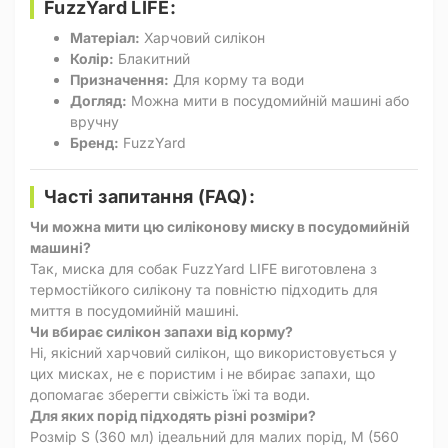
FuzzYard LIFE:
Матеріал:
Харчовий силікон
Колір:
Блакитний
Призначення:
Для корму та води
Догляд:
Можна мити в посудомийній машині або
вручну
Бренд:
FuzzYard
Часті запитання (FAQ):
Чи можна мити цю силіконову миску в посудомийній
машині?
Так, миска для собак FuzzYard LIFE виготовлена з
термостійкого силікону та повністю підходить для
миття в посудомийній машині.
Чи вбирає силікон запахи від корму?
Ні, якісний харчовий силікон, що використовується у
цих мисках, не є пористим і не вбирає запахи, що
допомагає зберегти свіжість їжі та води.
Для яких порід підходять різні розміри?
Розмір S (360 мл) ідеальний для малих порід, M (560