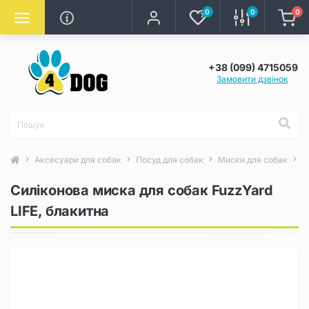
0
0
0
+38 (099) 4715059
Замовити дзвінок
Аксесуари для собак
Посуд для собак
Миски для собак
С
Силіконова миска для собак FuzzYard
LIFE, блакитна