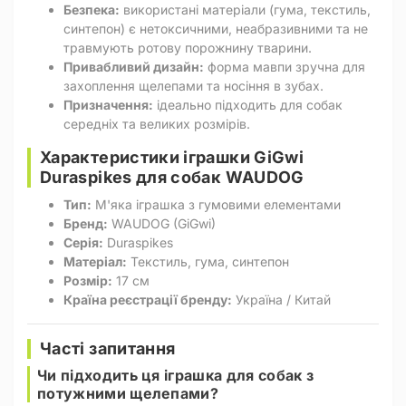
Безпека:
використані матеріали (гума, текстиль,
синтепон) є нетоксичними, неабразивними та не
травмують ротову порожнину тварини.
Привабливий дизайн:
форма мавпи зручна для
захоплення щелепами та носіння в зубах.
Призначення:
ідеально підходить для собак
середніх та великих розмірів.
Характеристики іграшки GiGwi
Duraspikes для собак WAUDOG
Тип:
М'яка іграшка з гумовими елементами
Бренд:
WAUDOG (GiGwi)
Серія:
Duraspikes
Матеріал:
Текстиль, гума, синтепон
Розмір:
17 см
Країна реєстрації бренду:
Україна / Китай
Часті запитання
Чи підходить ця іграшка для собак з
потужними щелепами?