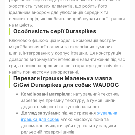
жорсткість гумових елементів, що робить його
ідеальним вибором для улюбленців середніх та
великих порід, які люблять випробовувати свої іграшки
на міцність.
Особливість серії Duraspikes
Ключовою фішкою цієї моделі є комбінація екстра-
міцної бавовняної тканини та екологічних гумових
шипів, інтегрованих у корпус іграшки. Ця конструкція
дозволяє витримувати інтенсивні навантаження під час
гри, а посилена прошивка швів гарантує довговічність
навіть при частому використанні.
Переваги іграшки Маленька мавпа
GiGwi Duraspikes для собак WAUDOG
Комбіновані матеріали:
натуральний текстиль
забезпечує приємну текстуру, а гумові шипи
додають міцності та функціональності.
Догляд за зубами:
під час гризання
жувальна
іграшка для собак
м'яко масажує ясна та
допомагає очищати зуби від нальоту завдяки
рельєфній поверхні шипів.