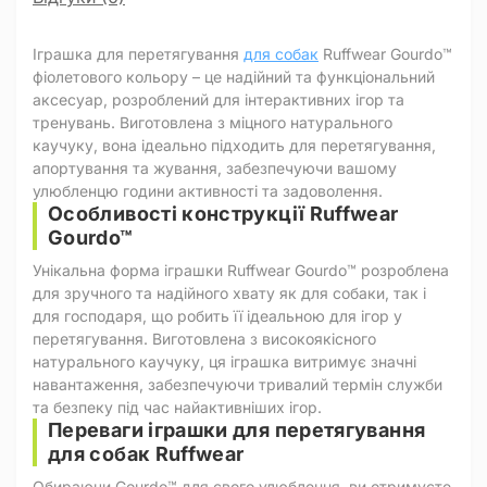
Іграшка для перетягування
для собак
Ruffwear Gourdo™
фіолетового кольору – це надійний та функціональний
аксесуар, розроблений для інтерактивних ігор та
тренувань. Виготовлена з міцного натурального
каучуку, вона ідеально підходить для перетягування,
апортування та жування, забезпечуючи вашому
улюбленцю години активності та задоволення.
Особливості конструкції Ruffwear
Gourdo™
Унікальна форма іграшки Ruffwear Gourdo™ розроблена
для зручного та надійного хвату як для собаки, так і
для господаря, що робить її ідеальною для ігор у
перетягування. Виготовлена з високоякісного
натурального каучуку, ця іграшка витримує значні
навантаження, забезпечуючи тривалий термін служби
та безпеку під час найактивніших ігор.
Переваги іграшки для перетягування
для собак Ruffwear
Обираючи Gourdo™ для свого улюбленця, ви отримуєте