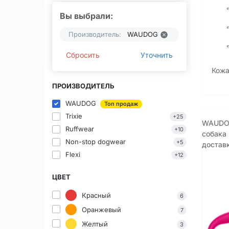
Вы выбрали:
Производитель:
WAUDOG
Сбросить
Уточнить
Кожа
ПРОИЗВОДИТЕЛЬ
WAUDOG
Топ продаж
Trixie
+25
WAUDOG 
Ruffwear
+10
собака 
Non-stop dogwear
+5
доставк
Flexi
+12
ЦВЕТ
Красный
6
Оранжевый
7
Желтый
3