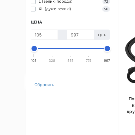
L (великі породи)
72
XL (дуже великі)
56
ЦЕНА
-
грн.
105
328
551
774
997
Сбросить
По
к
кру