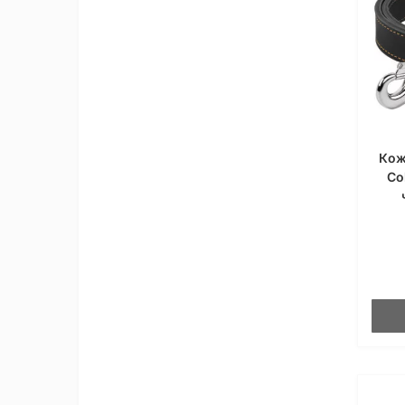
Кож
Co