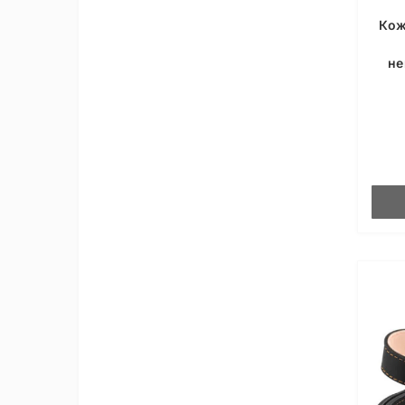
Кож
не