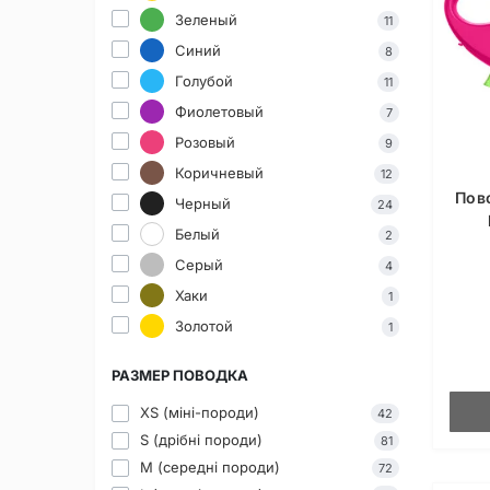
Зеленый
11
Синий
8
Голубой
11
Фиолетовый
7
Розовый
9
Коричневый
12
Пов
Черный
24
Белый
2
Серый
4
Хаки
1
Золотой
1
РАЗМЕР ПОВОДКА
XS (міні-породи)
42
S (дрібні породи)
81
M (середні породи)
72