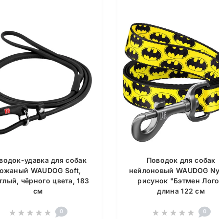
водок-удавка для собак
Поводок для собак
ожаный WAUDOG Soft,
нейлоновый WAUDOG Ny
глый, чёрного цвета, 183
рисунок "Бэтмен Лого
см
длина 122 см
0
0