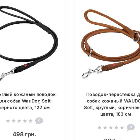
углый кожаный поводок
Поводок-перестёжка д
для собак WauDog Soft
собак кожаный WAUD
чёрного цвета, 122 см
Soft, круглый, коричнев
цвета, 183 см
0
0
498 грн.