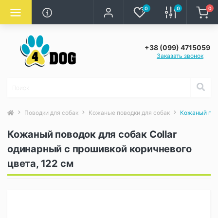
0
0
0
+38 (099) 4715059
Заказать звонок
Поводки для собак
Кожаные поводки для собак
Кожаный пово
Кожаный поводок для собак Collar
одинарный с прошивкой коричневого
цвета, 122 см