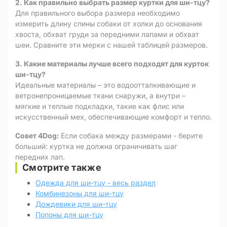
2. Как правильно выбрать размер куртки для ши-тцу?
Для правильного выбора размера необходимо
измерить длину спины собаки от холки до основания
хвоста, обхват груди за передними лапами и обхват
шеи. Сравните эти мерки с нашей таблицей размеров.
3. Какие материалы лучше всего подходят для курток
ши-тцу?
Идеальные материалы – это водоотталкивающие и
ветронепроницаемые ткани снаружи, а внутри –
мягкие и теплые подкладки, такие как флис или
искусственный мех, обеспечивающие комфорт и тепло.
Совет 4Dog:
Если собака между размерами - берите
больший: куртка не должна ограничивать шаг
передних лап.
Смотрите также
Одежда для ши-тцу - весь раздел
Комбинезоны для ши-тцу
Дождевики для ши-тцу
Попоны для ши-тцу