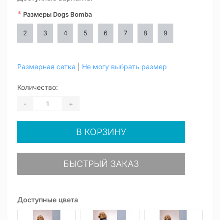
*
Размеры Dogs Bomba
2
3
4
5
6
7
8
9
Размерная сетка
|
Не могу выбрать размер
Количество:
-
+
В КОРЗИНУ
БЫСТРЫЙ ЗАКАЗ
Доступные цвета