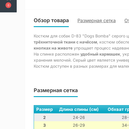
0
Обзор товара
Размерная сетка
О
Костюм для собак D-83 "Dogs Bomba" серого ц
трёхниточной ткани с начёсом
, костюм обесп
кнопках на животе
упрощает процесс надеван
На спинке расположен
удобный кармашек
, у
хранения мелочей. Серый цвет является униве
Костюм доступен в разных размерах для мален
Размерная сетка
Размер
Длина спины (см)
Обхват гр
2
24-26
28-
3
26-29
34-