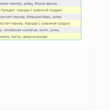
 мини-пинчер, шпиц, бишон-фризе
 бульдог, породы с широкой грудью
рассел-терьер, большой йорк, шпиц
бостон-терьер, породы с широкой грудью
, китайская хохлатая, мопс, шпиц
ниель, бигль, цвергшнауцер