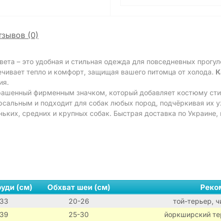
тзывов (0)
вета – это удобная и стильная одежда для повседневных прогу
ечивает тепло и комфорт, защищая вашего питомца от холода.
К
ия.
крашенный фирменным значком, который добавляет костюму сти
рсальным и подходит для собак любых пород, подчёркивая их у
ьких, средних и крупных собак. Быстрая доставка по Украине,
уди (см)
Обхват шеи (см)
Реко
33
20-26
той-терьер, ч
39
25-30
йоркширский тер