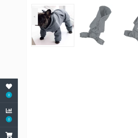
<
0
0