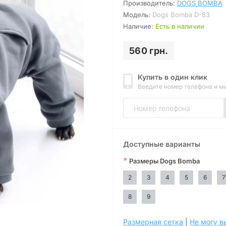
Производитель:
DOGS BOMBA
Модель:
Dogs Bomba D-83
Наличие:
Есть в наличии
560 грн.
Купить в один клик
Введите номер телефона и м
Доступные варианты
*
Размеры Dogs Bomba
2
3
4
5
6
7
8
9
Размерная сетка
|
Не могу в