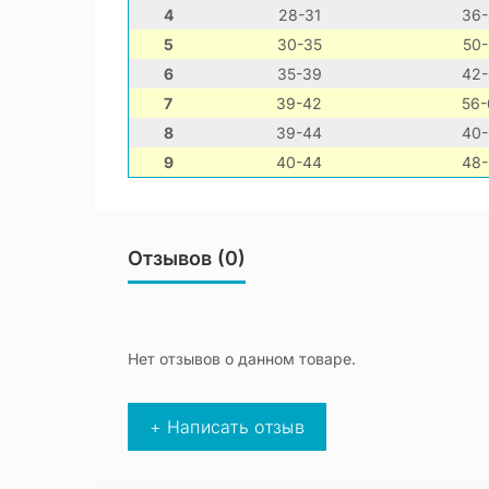
4
28-31
36-
5
30-35
50-
6
35-39
42-
7
39-42
56-
8
39-44
40-
9
40-44
48-
Отзывов (0)
Нет отзывов о данном товаре.
+ Написать отзыв