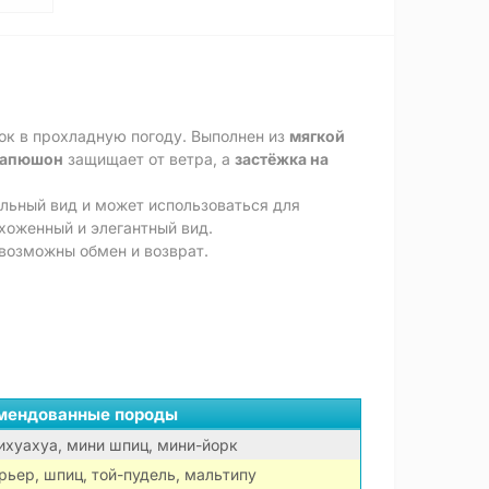
лок в прохладную погоду. Выполнен из
мягкой
апюшон
защищает от ветра, а
застёжка на
льный вид и может использоваться для
хоженный и элегантный вид.
 возможны обмен и возврат.
мендованные породы
ихуахуа, мини шпиц, мини-йорк
ьер, шпиц, той-пудель, мальтипу