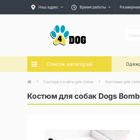
Наш адрес
Время работы
Размерная
Список категорий
Одежд
Свитера и кофты для собак
Костюмы для соб
Костюм для собак Dogs Bomb