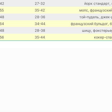
42
27-32
йорк стандарт,
55
35-42
мопс, французский
48
28-36
той-пудель, джек-
64
34-44
французский бульдог, 
48
28-38
шицу, фокстерьер
56
35-44
кокер-спа