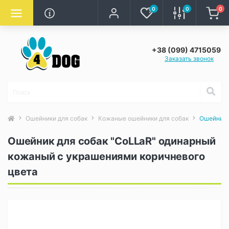
0
0
0
+38 (099) 4715059
Заказать звонок
Ошейники для собак
Кожаные ошейники для собак
Ошейник 
Ошейник для собак "CoLLaR" одинарный
кожаный с украшениями коричневого
цвета