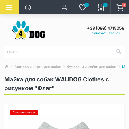
0
0
0
+38 (099) 4715059
Заказать звонок
Свитера и кофты для собак
Футболки и майки для собак
Май
Майка для собак WAUDOG Clothes с
рисунком "Флаг"
Заканчивается