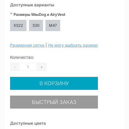
Доступные варианты
*
Размеры WauDog и AiryVest
XS22
S30
M47
Размерная сетка
|
Не могу выбрать размер
Количество:
-
+
В КОРЗИНУ
БЫСТРЫЙ ЗАКАЗ
Доступные цвета