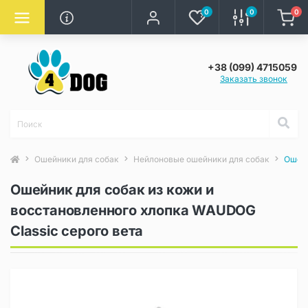
0
0
0
+38 (099) 4715059
Заказать звонок
Ошейники для собак
Нейлоновые ошейники для собак
Ошейн
Ошейник для собак из кожи и
восстановленного хлопка WAUDOG
Classic серого вета