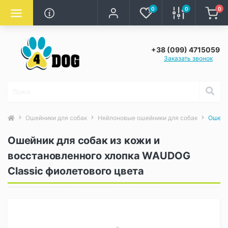
0
0
0
+38 (099) 4715059
Заказать звонок
Ошейники для собак
Нейлоновые ошейники для собак
Ошейн
Ошейник для собак из кожи и
восстановленного хлопка WAUDOG
Classic фиолетового цвета