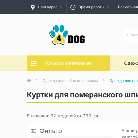
Наш адрес
Время работы
Размерная
Список категорий
Одежд
Одежда для собак по породам
Одежда для по
Куртки для померанского шп
В наличии: 32 моделей от 390 грн
Фильтр
У шпиц
каждой 