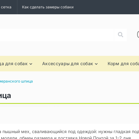
 сетка
Как сделать замеры собаки
а для собак
Аксессуары для собак
Корм для соб
меранского шпица
ица
а пышный мех, сваливающийся под одеждой: нужны гладкая под
модели, обмен размера и доставка Новой Почтой за 1-2 дня.