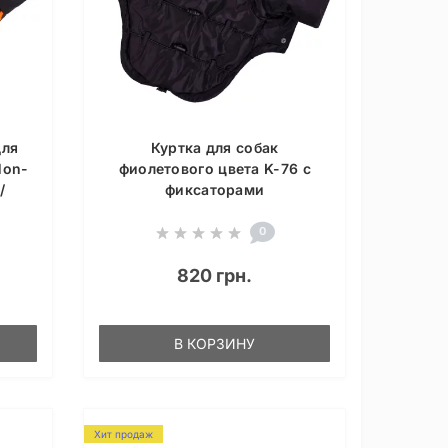
для
Куртка для собак
Non-
фиолетового цвета K-76 с
/
фиксаторами
0
820 грн.
В КОРЗИНУ
Хит продаж