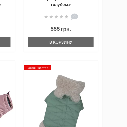
ая
голубом»
0
555 грн.
В КОРЗИНУ
Заканчивается