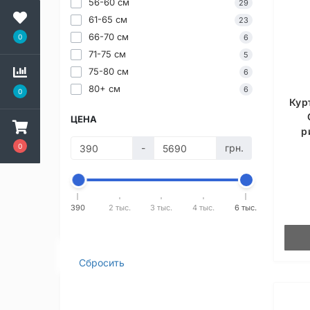
56-60 см
29
61-65 см
23
66-70 см
0
6
71-75 см
5
75-80 см
6
80+ см
6
0
Кур
ЦЕНА
р
0
-
грн.
390
2 тыс.
3 тыс.
4 тыс.
6 тыс.
Сбросить