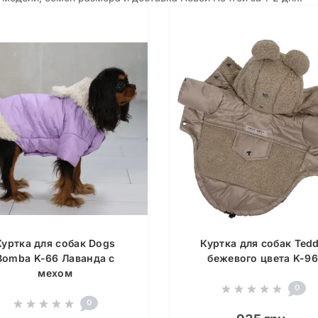
Куртка для собак Dogs
Куртка для собак Ted
Bomba K-66 Лаванда с
бежевого цвета K-9
мехом
0
0