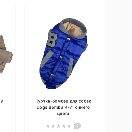
dy
Куртка-бомбер для собак
6
Dogs Bomba K-71 синего
цвета
0