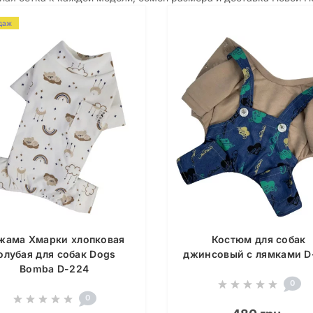
даж
жама Хмарки хлопковая
Костюм для собак
олубая для собак Dogs
джинсовый с лямками D
Bomba D-224
0
0