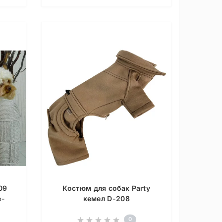
09
Костюм для собак Party
е-
кемел D-208
0