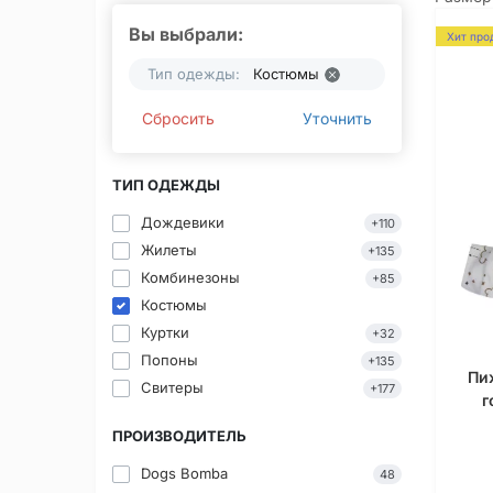
Вы выбрали:
Хит про
Тип одежды:
Костюмы
Сбросить
Уточнить
ТИП ОДЕЖДЫ
Дождевики
+110
Жилеты
+135
Комбинезоны
+85
Костюмы
Куртки
+32
Попоны
+135
Пи
Свитеры
+177
г
ПРОИЗВОДИТЕЛЬ
Dogs Bomba
48