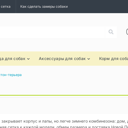
 сетка
Как сделать замеры собаки
а для собак
Аксессуары для собак
Корм для соб
стон-терьера
закрывает корпус и лапы, но легче зимнего комбинезона: дом, 
ая сетка к каждой модели, обмен размера и доставка Новой По