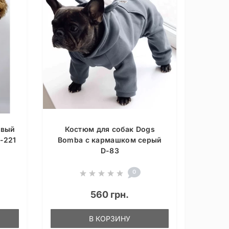
овый
Костюм для собак Dogs
-221
Bomba с кармашком серый
D-83
0
560 грн.
В КОРЗИНУ