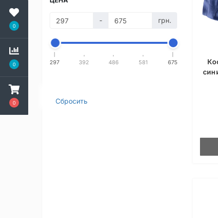
ЦЕНА
-
грн.
0
Ко
297
392
486
581
675
0
син
Сбросить
0