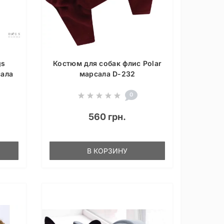
gs
Костюм для собак флис Polar
сала
марсала D-232
0
560 грн.
В КОРЗИНУ