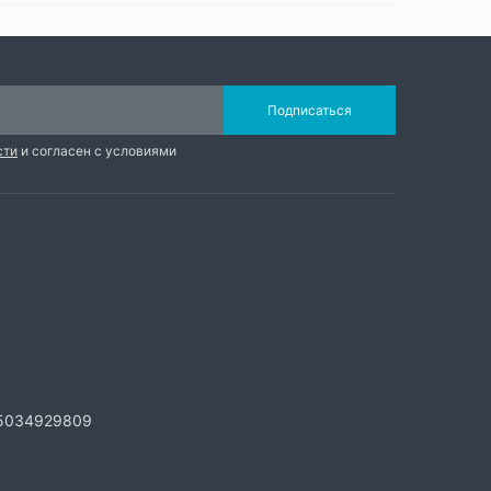
Подписаться
сти
и согласен с условиями
5034929809