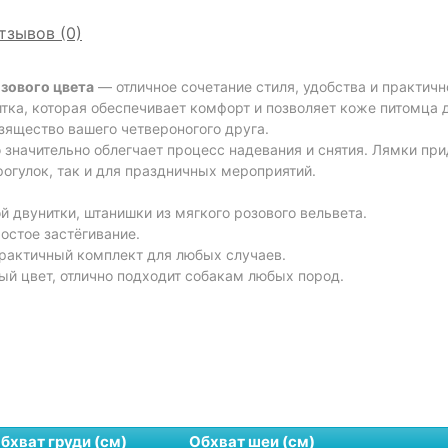
тзывов (0)
озового цвета
— отличное сочетание стиля, удобства и практич
итка, которая обеспечивает комфорт и позволяет коже питомца
зящество вашего четвероногого друга.
то значительно облегчает процесс надевания и снятия. Лямки п
огулок, так и для праздничных мероприятий.
й двунитки, штанишки из мягкого розового вельвета.
остое застёгивание.
рактичный комплект для любых случаев.
й цвет, отлично подходит собакам любых пород.
бхват груди (см)
Обхват шеи (см)