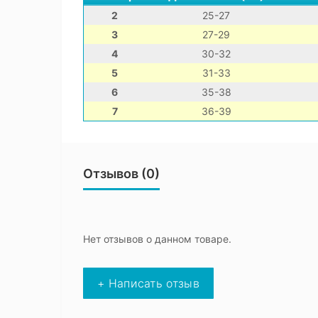
2
25-27
3
27-29
4
30-32
5
31-33
6
35-38
7
36-39
Отзывов (0)
Нет отзывов о данном товаре.
+ Написать отзыв