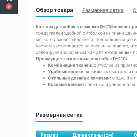
0
Обзор товара
Размерная сетка
О
Костюм для собак с лямками D-219 вельвет р
представлен удобной футболкой из ткани двун
мягкого розового вельвета, подчёркивающие и
Костюм застёгивается на кнопки на животе, ч
более функциональным как для ежедневных пр
Преимущества костюма для собак D-219:
Комбинация тканей:
футболка из приятно
Удобные кнопки на животе:
быстрое и пр
Стильный дизайн с лямками:
модный и п
Розовый вельвет:
нежный и универсальны
Размерная сетка
Размер
Длина спины (см)
О