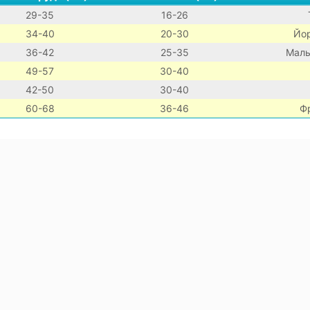
29-35
16-26
34-40
20-30
Йор
36-42
25-35
Маль
49-57
30-40
42-50
30-40
60-68
36-46
Ф