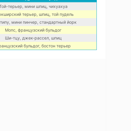
Той-терьер, мини шпиц, чихуахуа
кширский терьер, шпиц, той пудель
типу, мини пинчер, стандартный йорк
Мопс, французский бульдог
Ши-тцу, джек-рассел, шпиц
ранцузский бульдог, бостон терьер