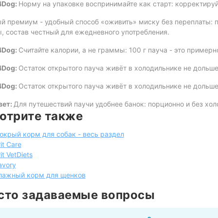
4Dog:
Норму на упаковке воспринимайте как старт: корректируйт
й премиум - удобный способ «оживить» миску без переплаты: п
, состав честный для ежедневного употребления.
4Dog:
Считайте калории, а не граммы: 100 г пауча - это примерн
4Dog:
Остаток открытого пауча живёт в холодильнике не дольше 
4Dog:
Остаток открытого пауча живёт в холодильнике не дольше 
вет:
Для путешествий паучи удобнее банок: порционно и без хол
отрите также
окрый корм для собак - весь раздел
it Care
it VetDiets
avory
лажный корм для щенков
сто задаваемые вопросы