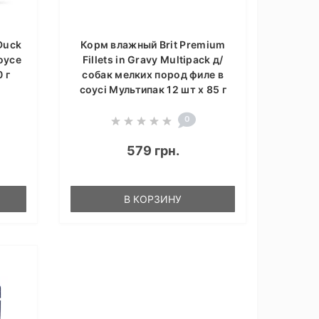
Duck
Корм влажный Brit Premium
соусе
Fillets in Gravy Multipack д/
 г
собак мелких пород филе в
соусі Мультипак 12 шт х 85 г
0
579 грн.
В КОРЗИНУ