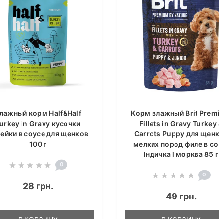
лажный корм Half&Half
Корм влажный Brit Prem
urkey in Gravy кусочки
Fillets in Gravy Turkey
ейки в соусе для щенков
Carrots Puppy для щен
100 г
мелких пород филе в со
індичка і морква 85 г
0
0
28 грн.
49 грн.