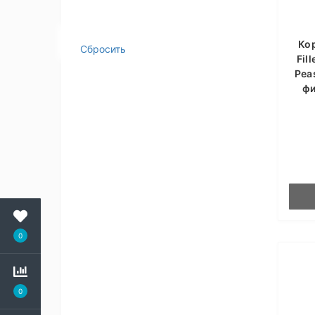
Ко
Сбросить
Fil
Pea
фи
0
0