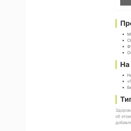
Пр
М
С
Ф
О
На
Н
«
Б
Ти
Здорова
об этом
добавл