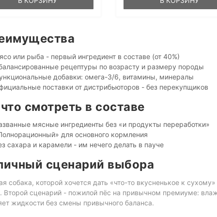
В КОРЗИНУ
В КОРЗИНУ
еимущества
ясо или рыба - первый ингредиент в составе (от 40%)
балансированные рецептуры по возрасту и размеру породы
ункциональные добавки: омега-3/6, витамины, минералы
фициальные поставки от дистрибьюторов - без перекупщиков
 что смотреть в составе
азванные мясные ингредиенты без «и продукты переработки»
Полнорационный» для основного кормления
ез сахара и карамели - им нечего делать в пауче
пичный сценарий выбора
я собака, которой хочется дать «что-то вкусненькое к сухому
. Второй сценарий - пожилой пёс на привычном премиуме: вла
яет жидкости без смены привычного баланса.