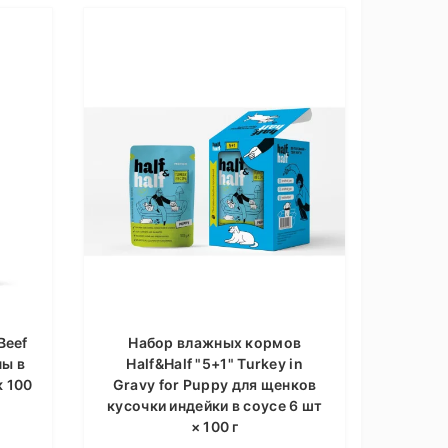
Beef
Набор влажных кормов
ны в
Half&Half "5+1" Turkey in
к 100
Gravy for Puppy для щенков
кусочки индейки в соусе 6 шт
× 100 г