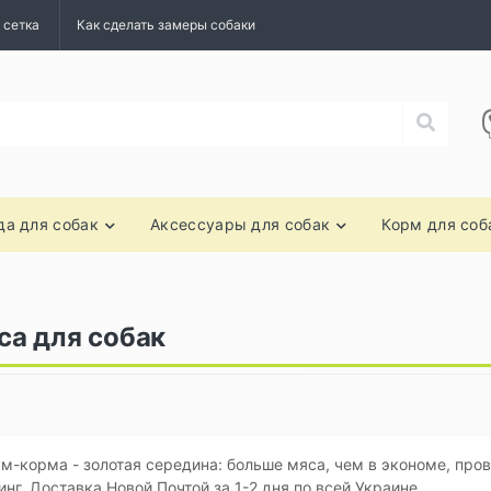
 сетка
Как сделать замеры собаки
а для собак
Аксессуары для собак
Корм для соб
а для собак
-корма - золотая середина: больше мяса, чем в экономе, про
нг. Доставка Новой Почтой за 1-2 дня по всей Украине.