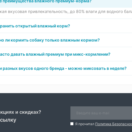
е преимущества влажного премиум-корма?
ая вкусовая привлекательность, до 80% влаги для водного бал
хранить открытый влажный корм?
о ли кормить собаку только влажным кормом?
часто давать влажный премиум при микс-кормлении?
и разных вкусов одного бренда - можно миксовать в неделе?
акциях и скидках?
ссылку
Я прочитал
Политика Безопасно