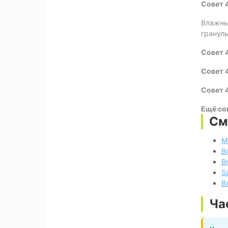
Совет 
Влажны
гранулы
Совет 
Совет 
Совет 
Ещё со
См
М
Br
Br
S
В
Ча