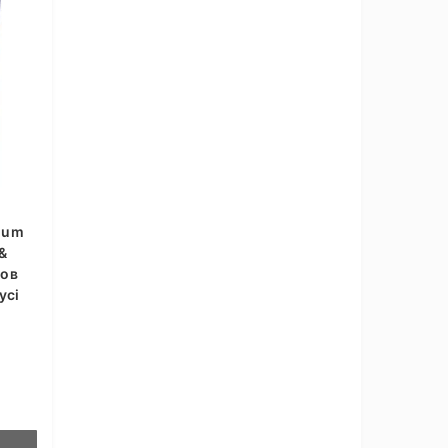
ium
 &
ков
усі