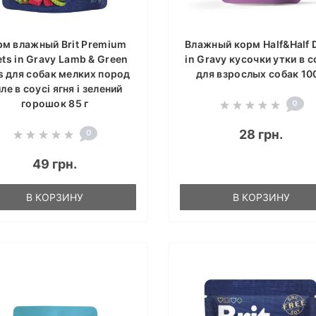
рм влажный Brit Premium
Влажный корм Half&Half 
lets in Gravy Lamb & Green
in Gravy кусочки утки в 
s для собак мелких пород
для взрослых собак 100
ле в соусі ягня і зелений
горошок 85 г
0
28 грн.
0
49 грн.
В КОРЗИНУ
В КОРЗИНУ