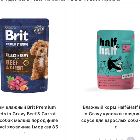
рм влажный Brit Premium
Влажный корм Half&Half 
lets in Gravy Beef & Carrot
in Gravy кусочки говяди
 собак мелких пород филе
соусе для взрослых соба
усі яловичина і морква 85
г
г
0