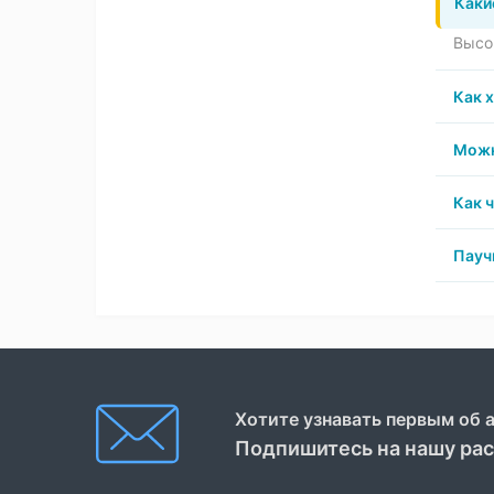
Каки
Высок
Как 
Можн
Как 
Пауч
Хотите узнавать первым об 
Подпишитесь на нашу ра