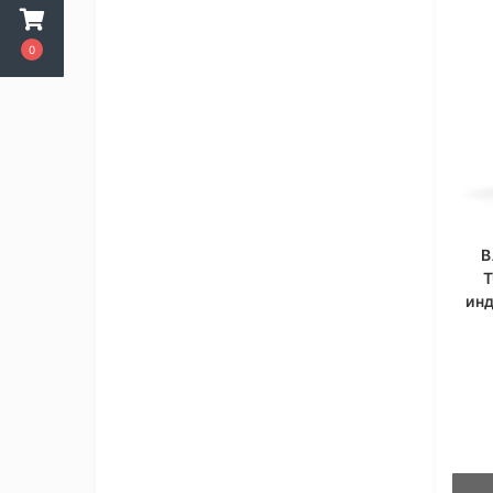
0
В
T
инд