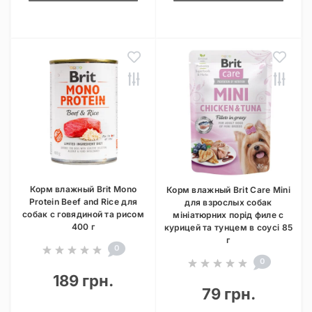
Корм влажный Brit Mono
Корм влажный Brit Care Mini
Protein Beef and Rice для
для взрослых собак
собак с говядиной та рисом
мініатюрних порід филе с
400 г
курицей та тунцем в соусі 85
г
0
0
189 грн.
79 грн.