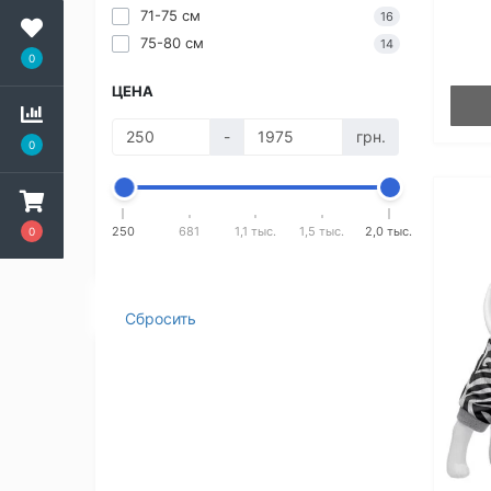
71-75 см
16
75-80 см
14
0
ЦЕНА
-
грн.
0
250
681
1,1 тыс.
1,5 тыс.
2,0 тыс.
0
Сбросить