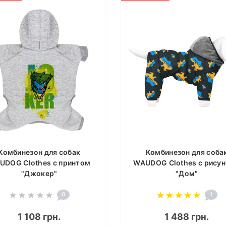
Комбинезон для собак
Комбинезон для соба
UDOG Clothes с принтом
WAUDOG Clothes с рису
"Джокер"
"Дом"
0
1
1 108 грн.
1 488 грн.