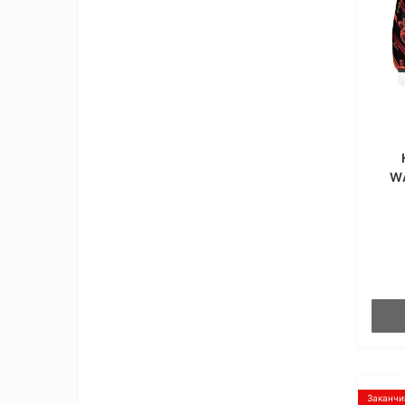
W
Заканчи