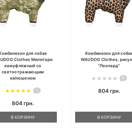
Комбинезон для собак
Комбинезон для соба
UDOG Clothes Милитари
WAUDOG Clothes, рису
камуфляжный со
"Леопард"
светоотражающим
капюшоном
0
804 грн.
1
804 грн.
В КОРЗИНУ
В КОРЗИНУ