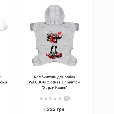
к
Комбинезон для собак
нком
WAUDOG Clothes с принтом
"Харли Квинн"
0
1 323 грн.