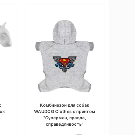
к
Комбинезон для собак
ок
WAUDOG Clothes с принтом
л
"Супермен, правда,
справедливость"