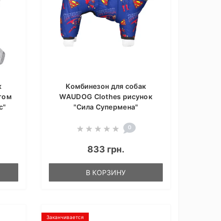
к
Комбинезон для собак
том
WAUDOG Clothes рисунок
с"
"Сила Супермена"
0
833 грн.
В КОРЗИНУ
Заканчивается