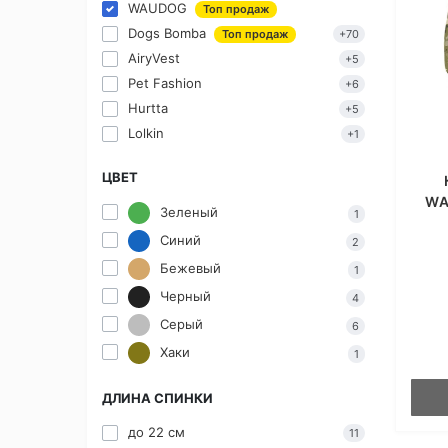
WAUDOG
Топ продаж
Dogs Bomba
Топ продаж
+70
AiryVest
+5
Pet Fashion
+6
Hurtta
+5
Lolkin
+1
ЦВЕТ
WA
Зеленый
1
Синий
2
Бежевый
1
Черный
4
Серый
6
Хаки
1
ДЛИНА СПИНКИ
до 22 см
11