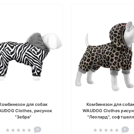
Комбинезон для собак
Комбинезон для соба
UDOG Clothes, рисунок
WAUDOG Clothes рисун
"Зебра"
"Леопард", софтшел
0
0