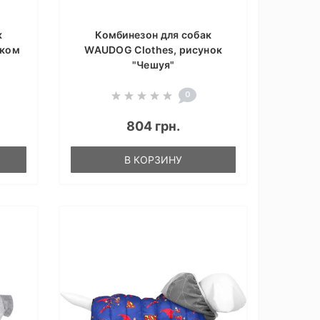
к
Комбинезон для собак
нком
WAUDOG Clothes, рисунок
"Чешуя"
0
804 грн.
В КОРЗИНУ