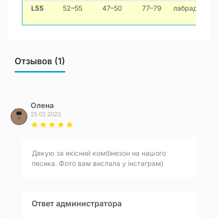
L55
52–55
47–50
77–79
лабрадор, г
Отзывов (1)
Олена
25.02.2023
Дякую за якісний комбінезон на нашого
песика. Фото вам вислала у інстаграм)
Ответ администратора