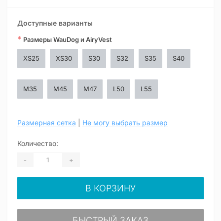
Доступные варианты
*
Размеры WauDog и AiryVest
XS25
XS30
S30
S32
S35
S40
M35
M45
M47
L50
L55
Размерная сетка
|
Не могу выбрать размер
Количество:
-
+
В КОРЗИНУ
БЫСТРЫЙ ЗАКАЗ