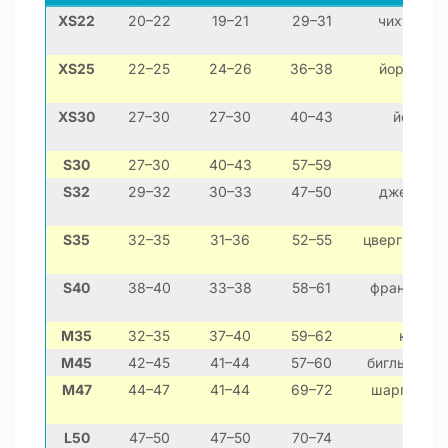
XS22
20–22
19–21
29–31
чихуахуа,
XS25
22–25
24–26
36–38
йоркширск
XS30
27–30
27–30
40–43
йоркшир
S30
27–30
40–43
57–59
моп
S32
29–32
30–33
47–50
джек-расс
S35
32–35
31–36
52–55
цвергшнауце
S40
38–40
33–38
58–61
французски
M35
32–35
37–40
59–62
кокер-
M45
42–45
41–44
57–60
бигль, кок
M47
44–47
41–44
69–72
шарпей, п
терь
L50
47–50
47–50
70–74
лабра