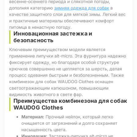
весенне-осеннего периода и слякотной погоды,
дополняя категорию
зимняя одежда для собак
в
качестве защитного слоя для мягкой зимы. Легкий вес
и практичные материалы обеспечивают комфорт
питомца в ненастную погоду.
Инновационная застежка и
безопасность
Ключевым преимуществом модели является
применение липучки alt-micro. Эта фурнитура надежно
фиксирует одежду, но благодаря особой структуре
крючков совершенно не цепляется за шерсть, делая
процесс одевания быстрым и безболезненным. Также
комбинезон для собак WAUDOG Clothes оснащен
светоотражающим капюшоном, повышающим
видимость животного в свете фар.
Преимущества комбинезона для собак
WAUDOG Clothes
Материал:
Прочный нейлон, который легко
очищается от загрязнений и долго сохраняет
насыщенность цвета.
Инновация:
Застежка-липучка alt-micro не