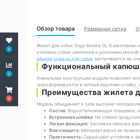
Обзор товара
Размерная сетка
О
Жилет для собак Dogs Bomba GL-9 изготовлен 
0
утеплено слоем синтепона и дополнено мягко
зимняя одежда для собак
застегивается на сп
Функциональный капюш
0
Уникальная конструкция модели позволяет испо
трансформируется в теплый воротник-стойку,
Преимущества жилета д
0
Модель объединяет в себе высокие теплоизоля
Состав:
Водоотталкивающая плащевка, на
Встроенная шлейка:
На спинке предусмот
Легкая фиксация:
Застежка-липучка дает
Влагозащита:
Материал верха не промока
Практичность:
Серый цвет устойчив к за