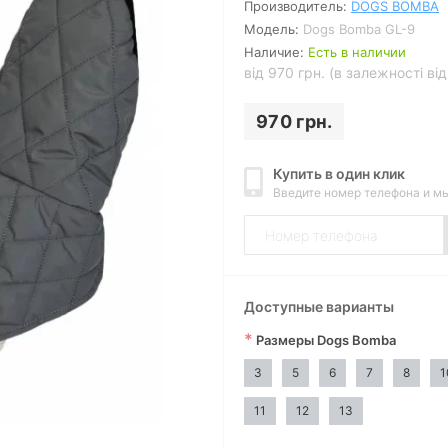
Производитель:
DOGS BOMBA
Модель:
Dogs Bomba GL-9
Наличие:
Есть в наличии
від 970 грн. (в залежності ві
970 грн.
Купить в один клик
Введите номер телефона и м
Доступные варианты
*
Размеры Dogs Bomba
3
5
6
7
8
1
Смотреть видео
11
12
13