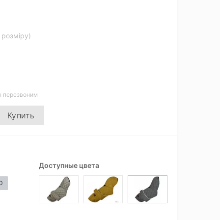
д розміру)
ы перезвоним
Купить
Доступные цвета
0
Смот