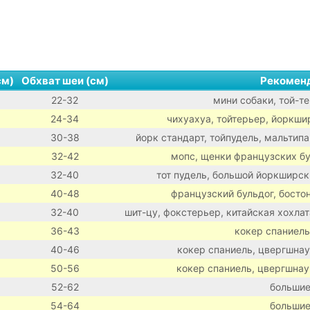
см)
Обхват шеи (см)
Рекомен
22-32
мини собаки, той-те
24-34
чихуахуа, тойтерьер, йоркши
30-38
йорк стандарт, тойпудель, мальтипа
32-42
мопс, щенки французских бу
32-40
тот пудель, большой йоркширск
40-48
французский бульдог, босто
32-40
шит-цу, фокстерьер, китайская хохлат
36-43
кокер спаниель
40-46
кокер спаниель, цвергшнау
50-56
кокер спаниель, цвергшнау
52-62
большие
54-64
большие