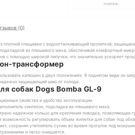
платёж.
тзывов (0)
из плотной плащевки с водоотталкивающей пропиткой, защищающ
й подкладкой из плюшевого меха, обеспечивая комфортный мик
ине с помощью широкой липучки, что значительно ускоряет проц
он-трансформер
льзовать капюшон в двух положениях. В поднятом виде он закр
 надежно защищающий шею от холода.
ля собак Dogs Bomba GL-9
ционные свойства и удобство эксплуатации.
полнитель синтепон, подкладка из плюшевого меха.
рено надежное кольцо для крепления поводка, позволяющее гу
 возможность регулировать объем жилетки для собак под обхва
ет, сохраняя утеплитель сухим во время прогулок под мокрым
грязнениям и легко очищается.