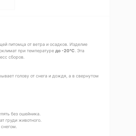
ей питомца от ветра и осадков. Изделие
роклимат при температуре
до -20°C
. Эта
есс сборов.
ывает голову от снега и дождя, а в свернутом
лять без ошейника.
т груди животного.
 снегом.