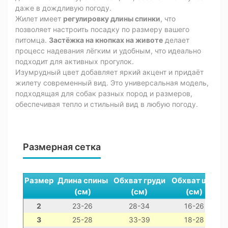
даже в дождливую погоду.
Жилет имеет
регулировку длины спинки
, что
позволяет настроить посадку по размеру вашего
питомца.
Застёжка на кнопках на животе
делает
процесс надевания лёгким и удобным, что идеально
подходит для активных прогулок.
Изумрудный цвет добавляет яркий акцент и придаёт
жилету современный вид. Это универсальная модель,
подходящая для собак разных пород и размеров,
обеспечивая тепло и стильный вид в любую погоду.
Размерная сетка
Размер
Длина спины
Обхват груди
Обхват шеи
(см)
(см)
(см)
2
23-26
28-34
16-26
3
25-28
33-39
18-28