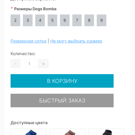
*
Размеры Dogs Bomba
2
3
4
5
6
7
8
9
Размерная сетка
|
Не могу выбрать размер
Количество:
-
+
В КОРЗИНУ
БЫСТРЫЙ ЗАКАЗ
Доступные цвета