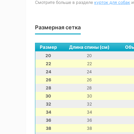
Смотрите больше в разделе
курток для собак
и
Размерная сетка
Размер
Длина спины (см)
Объ
20
20
22
22
24
24
26
26
28
28
30
30
32
32
34
34
36
36
38
38