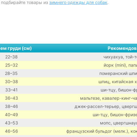
 подбирайте товары из
зимнего одежды для собак
.
ем груди (см)
Рекомендов
22–38
чихуахуа, той-
25–32
йорк (mini), па
28–35
померанский шпиц
30–38
шпиц, китайская х
33–41
ши-тцу, бишон-ф
36–43
мальтезе, кавалер-кинг-ч
38–46
джек-рассел-терьер, цвергш
40–49
ши-тцу, бишон-фризе
43–53
мопс, цвергшнау
46–56
французский бульдог (мелк.), ко