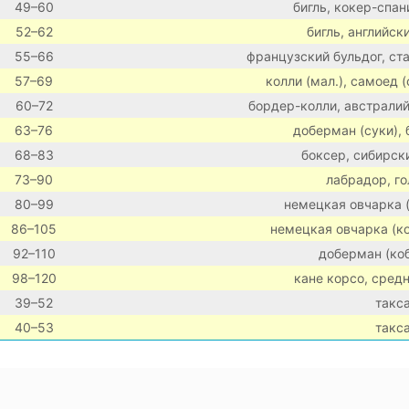
49–60
бигль, кокер-спан
52–62
бигль, английск
55–66
французский бульдог, с
57–69
колли (мал.), самоед 
60–72
бордер-колли, австралий
63–76
доберман (суки), 
68–83
боксер, сибирск
73–90
лабрадор, г
80–99
немецкая овчарка (
86–105
немецкая овчарка (ко
92–110
доберман (коб
98–120
кане корсо, сред
39–52
такса
40–53
такса