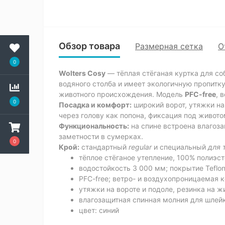
Обзор товара
Размерная сетка
О
0
Wolters Cosy
— тёплая стёганая куртка для со
водяного столба и имеет экологичную пропитк
животного происхождения. Модель
PFC-free
, 
0
Посадка и комфорт:
широкий ворот, утяжки на
через голову как попона, фиксация под живот
Функциональность:
на спине встроена влагоз
заметности в сумерках.
0
Крой:
стандартный
regular
и специальный
для 
тёплое стёганое утепление, 100% полиэс
водостойкость 3 000 мм; покрытие Teflon 
PFC-free; ветро- и воздухопроницаемая 
утяжки на вороте и подоле, резинка на ж
влагозащитная спинная молния для шлей
цвет: синий