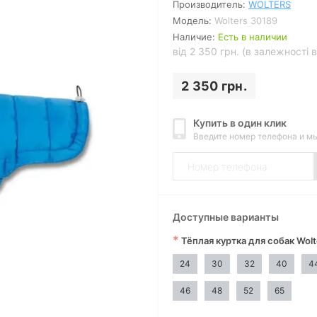
Производитель:
WOLTERS
Модель:
Wolters 30189
Наличие:
Есть в наличии
від 2 350 грн. (в залежності 
2 350 грн.
Купить в один клик
Введите номер телефона и м
Доступные варианты
*
Тёплая куртка для собак Wolt
24
30
32
40
4
Смотреть видео
46
48
52
65