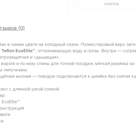
платёж.
тзывов (0)
бак в синем цвете на холодный сезон. Полиэстеровый верх ле
у
Teflon EcoElite™
, отталкивающую воду и грязь. Внутри — согр
ветрозащитная и «дышащая».
 вороте и по низу спины для точной посадки; мягкая резинка на
ом липучками.
ащитная молния — поводок подключается к шлейке без снятия к
такс
с длинной узкой спиной.
тер
EcoElite™
конструкция
ивоте
ки