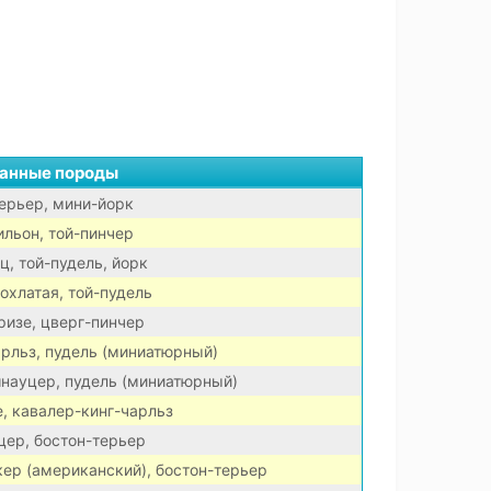
анные породы
терьер, мини-йорк
пильон, той-пинчер
, той-пудель, йорк
охлатая, той-пудель
ризе, цверг-пинчер
арльз, пудель (миниатюрный)
науцер, пудель (миниатюрный)
, кавалер-кинг-чарльз
цер, бостон-терьер
кер (американский), бостон-терьер