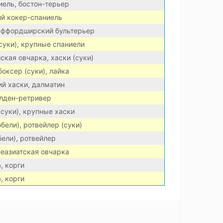
иель, бостон-терьер
ий кокер-спаниель
таффордширский бультерьер
(суки), крупные спаниели
ская овчарка, хаски (суки)
боксер (суки), лайка
ий хаски, далматин
олден-ретривер
суки), крупные хаски
бели), ротвейлер (суки)
ели), ротвейлер
неазиатская овчарка
, корги
, корги