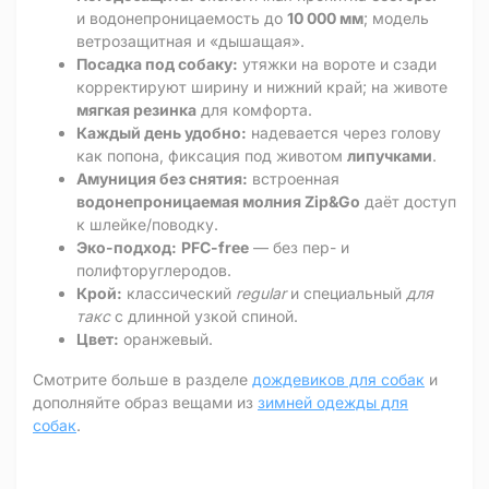
и водонепроницаемость до
10 000 мм
; модель
ветрозащитная и «дышащая».
Посадка под собаку:
утяжки на вороте и сзади
корректируют ширину и нижний край; на животе
мягкая резинка
для комфорта.
Каждый день удобно:
надевается через голову
как попона, фиксация под животом
липучками
.
Амуниция без снятия:
встроенная
водонепроницаемая молния Zip&Go
даёт доступ
к шлейке/поводку.
Эко-подход:
PFC-free
— без пер- и
полифторуглеродов.
Крой:
классический
regular
и специальный
для
такс
с длинной узкой спиной.
Цвет:
оранжевый.
Смотрите больше в разделе
дождевиков для собак
и
дополняйте образ вещами из
зимней одежды для
собак
.