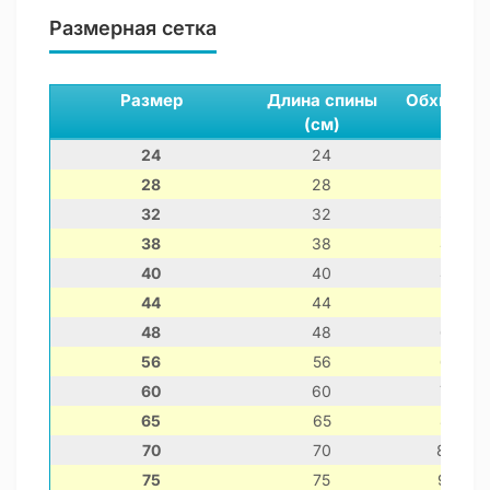
Размерная сетка
Размер
Длина спины
Обхват г
(см)
(см)
24
24
28-35
28
28
33-41
32
32
38-46
38
38
46-56
40
40
49-60
44
44
55-65
48
48
60-72
56
56
68-83
60
60
73-90
65
65
80-99
70
70
86-105
75
75
92-110