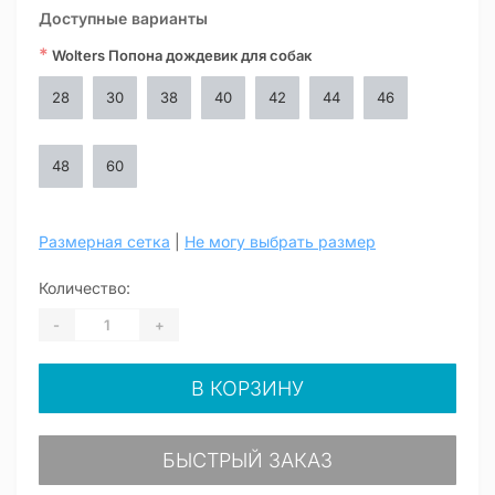
Доступные варианты
*
Wolters Попона дождевик для собак
28
30
38
40
42
44
46
48
60
Размерная сетка
|
Не могу выбрать размер
Количество:
-
+
В КОРЗИНУ
БЫСТРЫЙ ЗАКАЗ