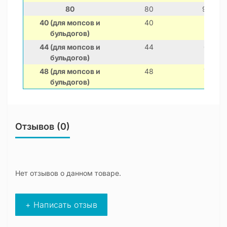
80
80
98-120
40 (для мопсов и
40
60-74
бульдогов)
44 (для мопсов и
44
66-80
бульдогов)
48 (для мопсов и
48
70-88
бульдогов)
Отзывов (0)
Нет отзывов о данном товаре.
+ Написать отзыв