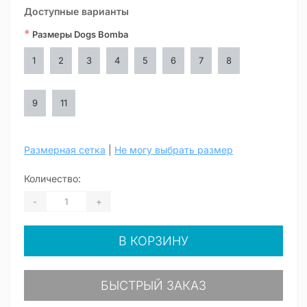
Доступные варианты
*
Размеры Dogs Bomba
1
2
3
4
5
6
7
8
9
11
Размерная сетка
|
Не могу выбрать размер
Количество:
-
+
В КОРЗИНУ
БЫСТРЫЙ ЗАКАЗ