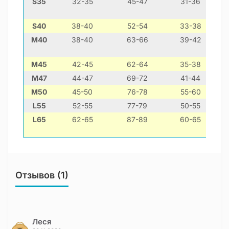
S35
32-35
45-47
31-36
к
S40
38-40
52-54
33-38
ве
M40
38-40
63-66
39-42
ф
М45
42-45
62-64
35-38
М47
44-47
69-72
41-44
М50
45-50
76-78
55-60
L55
52-55
77-79
50-55
L65
62-65
87-89
60-65
Отзывов (1)
Леся