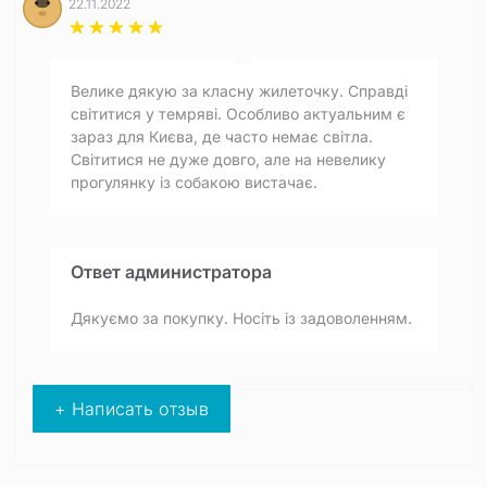
22.11.2022
Велике дякую за класну жилеточку. Справді
світитися у темряві. Особливо актуальним є
зараз для Києва, де часто немає світла.
Світитися не дуже довго, але на невелику
прогулянку із собакою вистачає.
Ответ администратора
Дякуємо за покупку. Носіть із задоволенням.
+ Написать отзыв