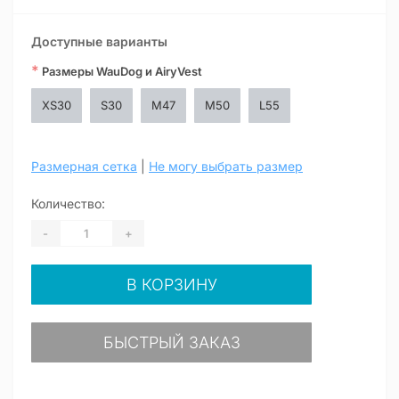
Доступные варианты
*
Размеры WauDog и AiryVest
XS30
S30
M47
M50
L55
Размерная сетка
|
Не могу выбрать размер
Количество:
-
+
В КОРЗИНУ
БЫСТРЫЙ ЗАКАЗ