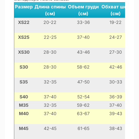
Размер
Длина спины
Объем груди
Обхват шеи
(см)
(см)
(см)
XS22
20-22
33-36
19-22
м
XS25
22-25
37-40
24-27
XS30
28-30
43-46
27-30
т
S30
28-30
58-62
42-46
S35
32-35
47-50
30-33
S40
37-40
52-54
36-39
ве
M35
32-35
59-62
37-40
М40
37-40
63-67
39-43
ф
М45
42-45
61-65
38-43
ф