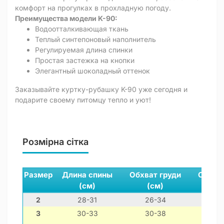
комфорт на прогулках в прохладную погоду.
Преимущества модели K-90:
Водоотталкивающая ткань
Теплый синтепоновый наполнитель
Регулируемая длина спинки
Простая застежка на кнопки
Элегантный шоколадный оттенок
Заказывайте куртку-рубашку K-90 уже сегодня и
подарите своему питомцу тепло и уют!
Розмірна сітка
Размер
Длина спины
Обхват груди
Обхва
(см)
(см)
(с
2
28-31
26-34
20-
3
30-33
30-38
22-